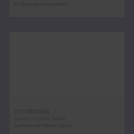
Le Tamanoir, Gen­nevil­liers
GUY2BEZBAR
Same­di 3 octo­bre, 20h30
Le Rocher de Palmer, Cenon