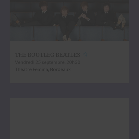
THE BOOTLEG BEATLES
Ven­dre­di 25 sep­tem­bre, 20h30
Théâtre Fémi­na, Bor­deaux