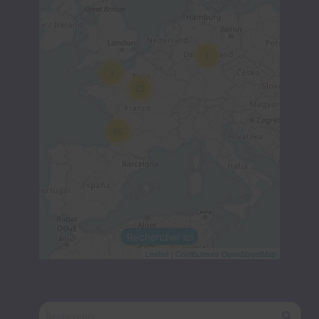
1
1
23
95
Rechercher ici
Leaflet
|
Contibuteurs OpenStreetMap