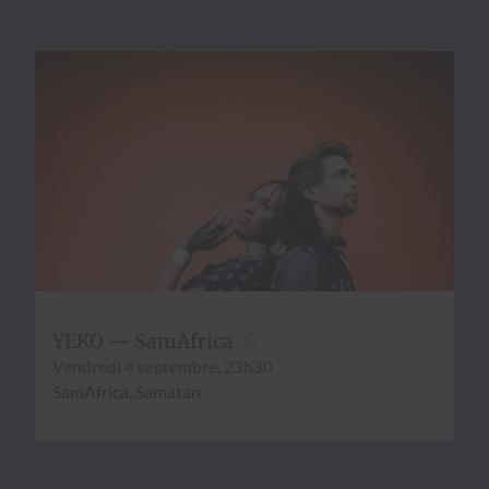
YEKO — SamAfrica
Ven­dre­di 4 sep­tem­bre, 23h30
SamAfrica, Samatan