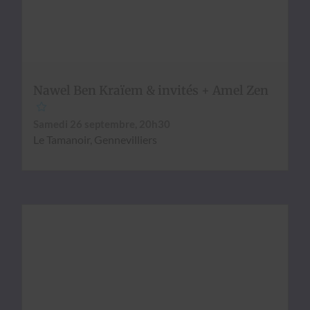
Nawel Ben Kraïem & invités + Amel Zen
Same­di 26 sep­tem­bre, 20h30
Le Tamanoir, Gen­nevil­liers