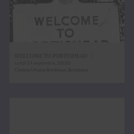
WELCOME TO PORTISHEAD
Lun­di 14 sep­tem­bre, 20h30
Ciné­ma Utopia Bor­deaux, Bor­deaux