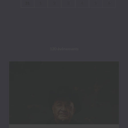
31
1
2
3
4
5
6
120 évènements