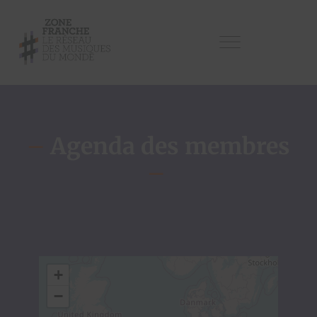
–
Agenda des membres
–
+
−