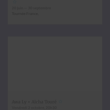
20 juin — 30 sep­tem­bre
Tournée France,
Awa Ly + Aïcha Touré
Ven­dre­di 2 octo­bre, 20h30