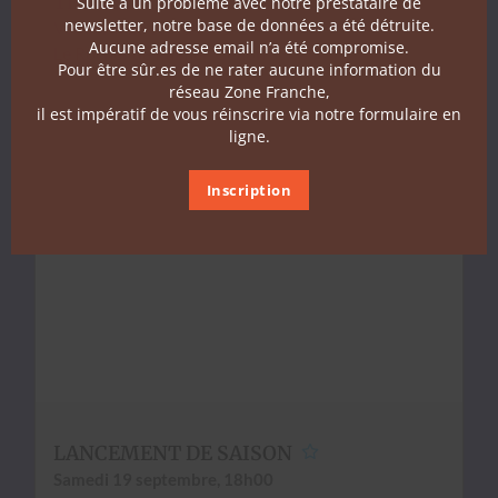
TRANSFORMÉ
Suite à un problème avec notre prestataire de
newsletter, notre base de données a été détruite.
Ven­dre­di 18 sep­tem­bre, 20h30
Aucune adresse email n’a été compromise.
Le Rocher de Palmer, Cenon
Pour être sûr.es de ne rater aucune information du
réseau Zone Franche,
il est impératif de vous réinscrire via notre formulaire en
ligne.
Inscription
LANCEMENT DE SAISON
Same­di 19 sep­tem­bre, 18h00