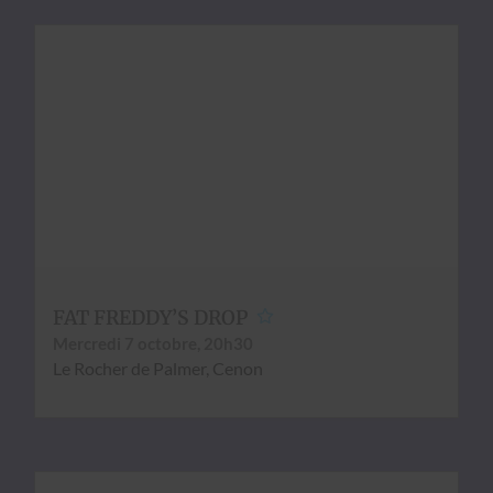
FAT FREDDY’S DROP
Mer­cre­di 7 octo­bre, 20h30
Le Rocher de Palmer, Cenon