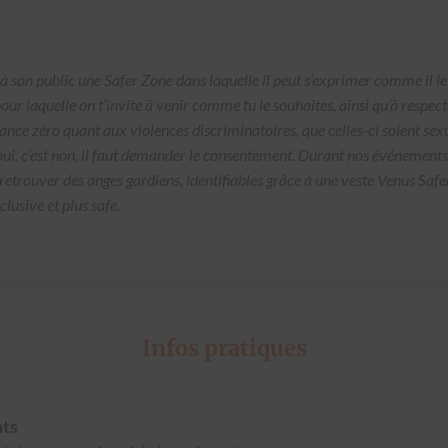
 son pub­lic une Safer Zone dans laque­lle il peut s’exprimer comme il le 
 pour laque­lle on t’invite à venir comme tu le souhaites, ain­si qu’à respec
 zéro quant aux vio­lences dis­crim­i­na­toires, que celles-ci soient sex­
ui, c’est non, il faut deman­der le con­sen­te­ment. Durant nos événe­ments
etrou­ver des anges gar­di­ens, iden­ti­fi­ables grâce à une veste Venus Safer
clu­sive et plus safe.
Infos pratiques
nts