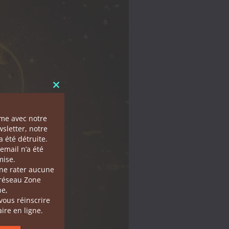
Close this module
ème avec notre
sletter, notre
 été détruite.
email n’a été
ise.
 ne rater aucune
 réseau Zone
he,
 vous réinscrire
ire en ligne.