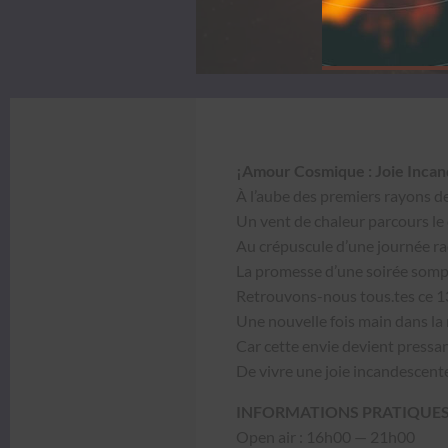
¡Amour Cos­mique : Joie Incan­
À l’aube des pre­miers rayons de 
Un vent de chaleur par­cours le
Au cré­pus­cule d’une journée r
La promesse d’une soirée somp
Retrou­vons-nous tous.tes ce 13
Une nou­velle fois main dans la
Car cette envie devient pres­sa
De vivre une joie incan­des­cent
INFORMATIONS PRATIQUES 
Open air : 16h00 — 21h00