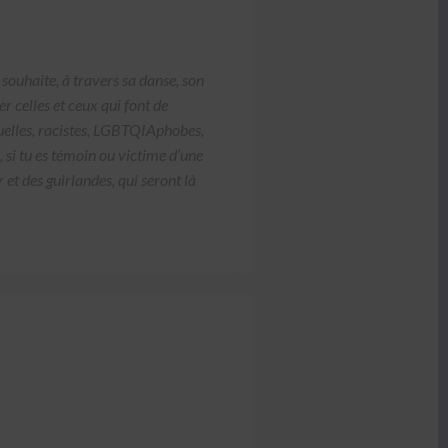
souhaite, à tra­vers sa danse, son
ter celles et ceux qui font de
uelles, racistes, LGBTQI­A­phobes,
, si tu es témoin ou vic­time d’une
 et des guir­lan­des, qui seront là