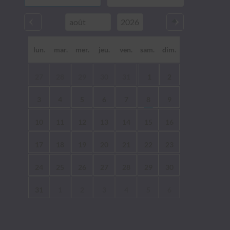
lun.
mar.
mer.
jeu.
ven.
sam.
dim.
27
28
29
30
31
1
2
3
4
5
6
7
8
9
10
11
12
13
14
15
16
17
18
19
20
21
22
23
24
25
26
27
28
29
30
31
1
2
3
4
5
6