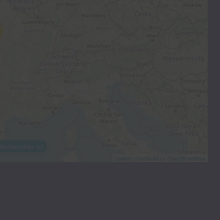
Rechercher ici
Leaflet
|
Contibuteurs OpenStreetMap