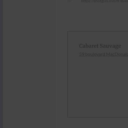
https://shotgun.live/fr/e
Cabaret Sauvage
59 boule­vard Mac­Don­a