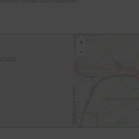
vents/amour-cosmique-joie-incandescente
+
−
ld 75019