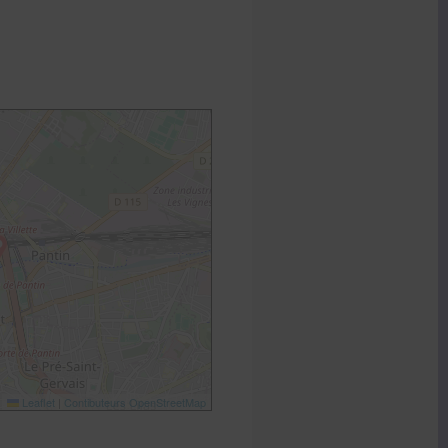
Leaflet
|
Contibuteurs OpenStreetMap