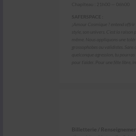
Chapiteau : 21h00 — 06h00
SAFERSPACE :
¡Amour Cos­mique ? entend offrir à
style, son univers. C’est la rai­son
même. Nous appliquons une tolérance
grosso­phobes ou validistes. Sans o
quel­conque agres­sion, tu pour­ras r
pour t’aider. Pour une fête libre, in
Bil­let­terie / Ren­seigne­me