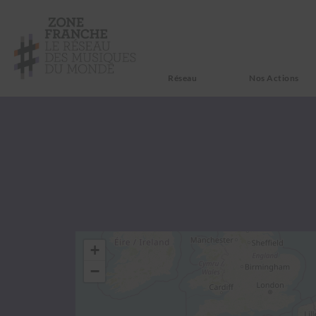
Réseau
Nos Actions
+
−