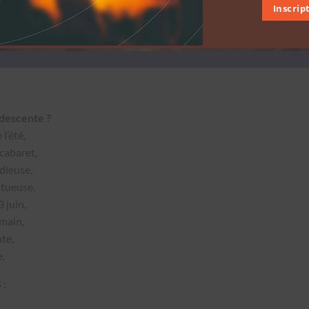
Inscrip
des­cente ?
l’été,
 cabaret,
adieuse,
tueuse.
 juin,
 main,
nte,
e.
: