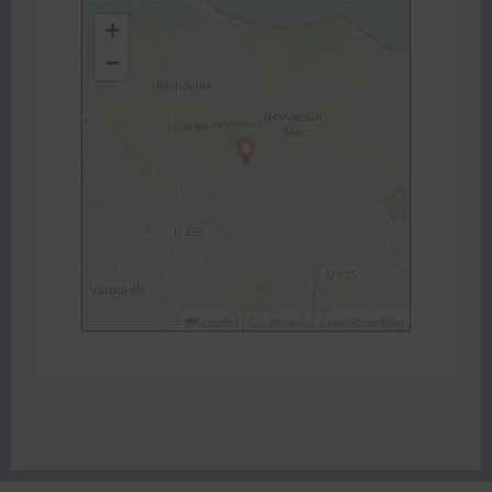
+
−
Leaflet
|
Contibuteurs OpenStreetMap