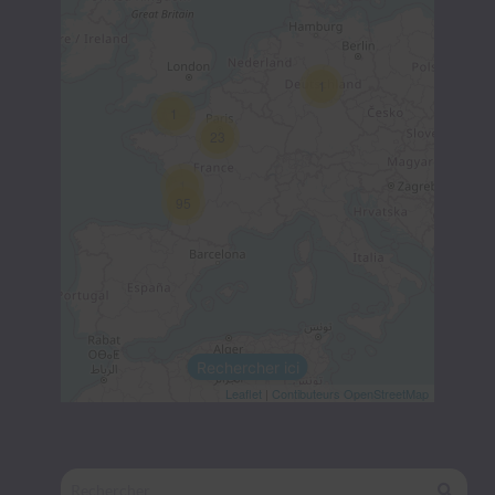
1
1
23
1
95
Rechercher ici
Leaflet
|
Contibuteurs OpenStreetMap