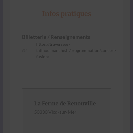
Infos pratiques
Bil­let­terie / Ren­seigne­ments
https://traversees-
tatihou.manche.fr/programmation/concert-
fusion/
La Ferme de Renouville
50330 Vicq-sur-Mer