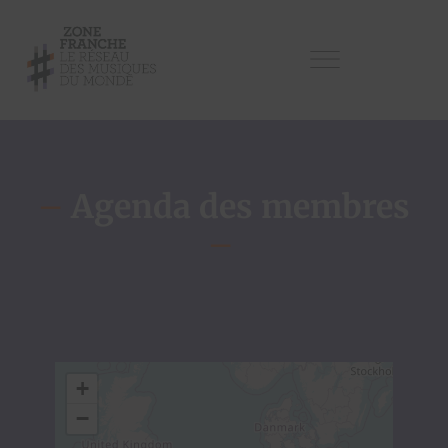
–
Agenda des membres
–
+
−