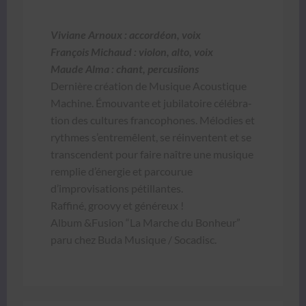
Viviane Arnoux : accordéon, voix
François Michaud : vio­lon, alto, voix
Maude Alma : chant, per­cusi­ions
Dernière créa­tion de Musique Acous­tique
Machine. Émou­vante et jubi­la­toire célébra­
tion des cul­tures fran­coph­o­nes. Mélodies et
rythmes s’entremêlent, se réin­ven­tent et se
tran­scen­dent pour faire naître une musique
rem­plie d’énergie et par­cou­rue
d’improvisations pétil­lantes.
Raf­finé, groovy et généreux !
Album &Fusion “La Marche du Bon­heur”
paru chez Buda Musique / Socadisc.