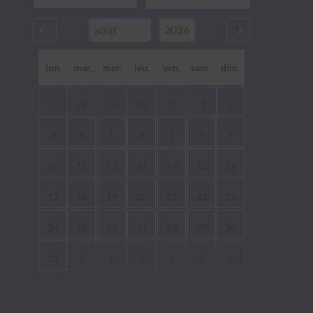
lun.
mar.
mer.
jeu.
ven.
sam.
dim.
27
28
29
30
31
1
2
3
4
5
6
7
8
9
10
11
12
13
14
15
16
17
18
19
20
21
22
23
24
25
26
27
28
29
30
31
1
2
3
4
5
6