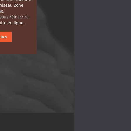
 réseau Zone
he,
 vous réinscrire
ire en ligne.
tion