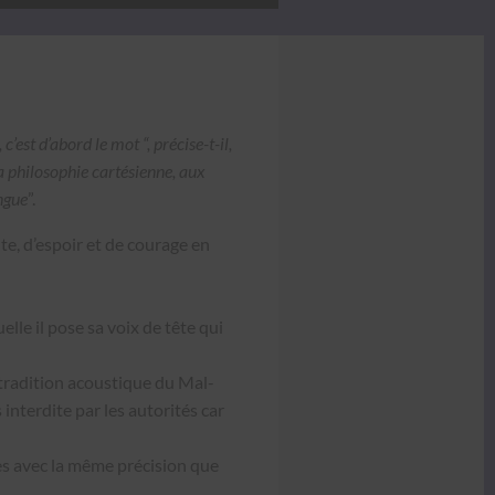
’est d’abord le mot “, pré­cise-t-il,
a philoso­phie cartési­enne, aux
angue
”.
te, d’e­spoir et de courage en
e­lle il pose sa voix de tête qui
tra­di­tion acous­tique du Mal­
nter­dite par les autorités car
s avec la même pré­ci­sion que