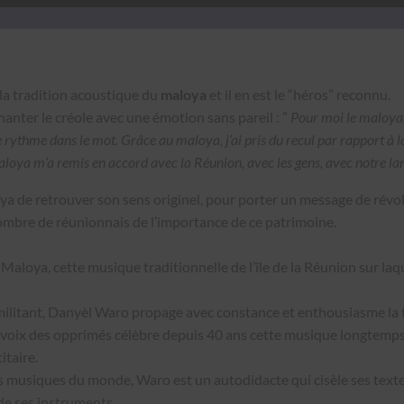
la tra­di­tion acous­tique du
mal­oya
et il en est le “héros” recon­nu.
 chanter le créole avec une émo­tion sans pareil : ”
Pour moi le mal­oya, c
le rythme dans le mot. Grâce au mal­oya, j’ai pris du recul par rap­port à l
al­oya m’a remis en accord avec la Réu­nion, avec les gens, avec notre l
ya de retrou­ver son sens orig­inel, pour porter un mes­sage de révol
m­bre de réu­nion­nais de l’im­por­tance de ce pat­ri­moine.
al­oya, cette musique tra­di­tion­nelle de l’île de la Réu­nion sur laqu
 mil­i­tant, Danyèl Waro propage avec con­stance et ent­hou­si­asme la 
e-voix des opprimés célèbre depuis 40 ans cette musique longtemps i
i­taire.
es musiques du monde, Waro est un auto­di­dacte qui cisèle ses texte
 de ses instru­ments.