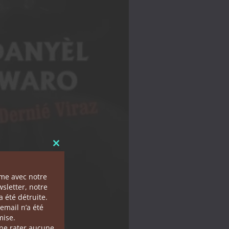
Close this module
ème avec notre
sletter, notre
 été détruite.
email n’a été
ise.
 ne rater aucune