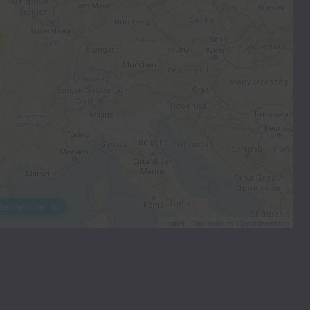
Rechercher ici
Leaflet
|
Contibuteurs OpenStreetMap