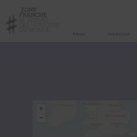
Réseau
Nos Actions
+
−