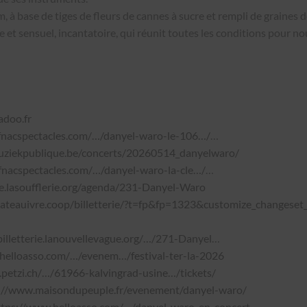
 à base de tiges de fleurs de cannes à sucre et rem­pli de graines d
e et sen­suel, incan­ta­toire, qui réu­nit toutes les con­di­tions pour 
doo.fr
fnacspectacles.com/…/danyel-waro-le-106…/
…
muziekpublique.be/concerts/20260514_danyelwaro/
fnacspectacles.com/…/danyel-waro-la-cle…/
…
rie.lasoufflerie.org/agenda/231-Danyel-Waro
ateauivre.coop/billetterie/?t=fp&fp=1323&customize_changeset
billetterie.lanouvellevague.org/…/271-Danyel
…
helloasso.com/…/evenem…/festival-ter-la-2026
petzi.ch/…/61966-kalvingrad-usine…/tickets/
://www.maisondupeuple.fr/evenement/danyel-waro/
ttps://www.helloasso.com/…/danyel-waro-en-concert
…