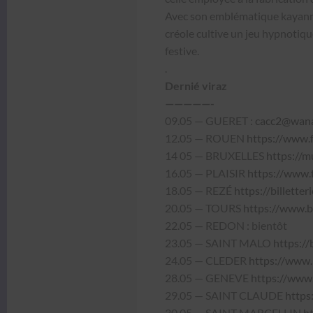
Avec son emblé­ma­tique kayanm,
créole cul­tive un jeu hyp­no­tiqu
fes­tive.
.
Dernié viraz
—————-
09.05 — GUERET :
cacc2@wana
12.05 — ROUEN
https://www.
14 05 — BRUXELLES
https://
16.05 — PLAISIR
https://www.
18.05 — REZÉ
https://billette
20.05 — TOURS
https://www.b
22.05 — REDON : bien­tôt
23.05 — SAINT MALO
https://
24.05 — CLEDER
https://www.
28.05 — GENEVE
https://www.
29.05 — SAINT CLAUDE
https
30.05 — SAINT MARCELLIN
h