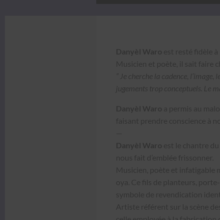
Danyèl Waro
est resté fidèle à 
Musi­cien et poète, il sait faire
” Je cherche la cadence, l’im­age, 
juge­ments trop con­ceptuels. Le m
Danyèl Waro
a per­mis au mal­o
faisant pren­dre con­science à no
—
Danyèl Waro
est le chantre du M
nous fait d’emblée fris­son­ner.
Musi­cien, poète et infati­ga­ble
oya. Ce fils de planteurs, port
sym­bole de reven­di­ca­tion iden­t
Artiste référent sur la scène d
celle employée à la fab­ri­ca­tion