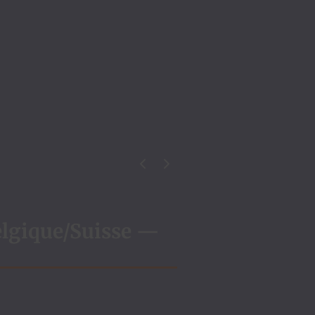
Évène­ment précé­dent
Évène­ment suiv­ant
lgique/Suisse —