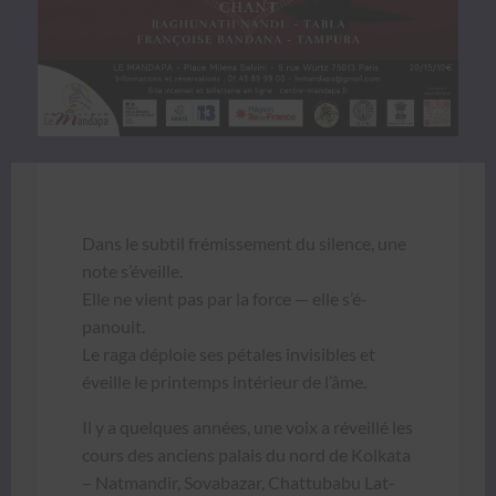
Dans le sub­til frémisse­ment du silence, une
note s’éveille.
Elle ne vient pas par la force — elle s’é­
panouit.
Le raga déploie ses pétales invis­i­bles et
éveille le print­emps intérieur de l’âme.
Il y a quelques années, une voix a réveil­lé les
cours des anciens palais du nord de Kolkata
– Nat­mandir, Sov­abazar, Chat­tubabu Lat­