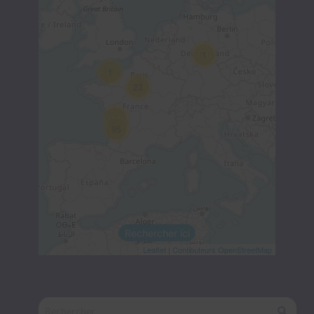
1
1
23
1
95
Rechercher ici
Leaflet
|
Contibuteurs OpenStreetMap