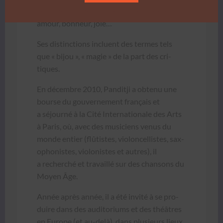
sen­ti­ments : mélan­col­ie, doute, anx­iété,
amour, bon­heur, joie…
Ses dis­tinc­tions inclu­ent des ter­mes tels
que « bijou », « magie » de la part des cri­
tiques.
En décem­bre 2010, Pan­ditji a obtenu une
bourse du gou­verne­ment français et
a séjourné à la Cité Inter­na­tionale des Arts
à Paris, où, avec des musi­ciens venus du
monde entier (flûtistes, vio­lon­cel­listes, sax­
o­phon­istes, vio­lonistes et autres), il
a recher­ché et tra­vail­lé sur des chan­sons du
Moyen Âge.
Année après année, il a été invité à se pro­
duire dans des audi­to­ri­ums et des théâtres
en Europe (et au-delà), dans plusieurs lieux