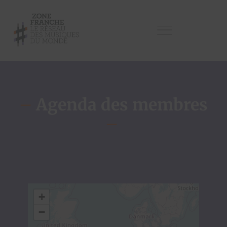
–
Agenda des membres
–
+
−