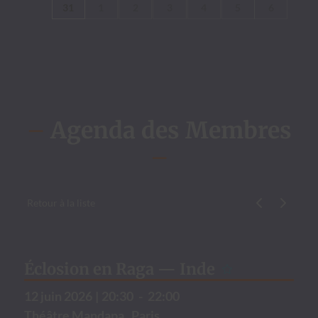
31
1
2
3
4
5
6
–
Agenda des Membres
–
Retour à la liste
Évène­ment p
Évène­me
Éclosion en Raga — Inde
12 juin 2026
|
20:30
-
22:00
Théâtre Man­da­pa , Paris