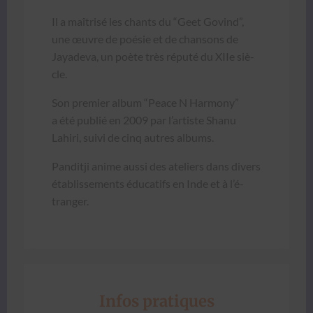
Il a maîtrisé les chants du “Geet Govind”,
une œuvre de poésie et de chan­sons de
Jayade­va, un poète très réputé du XIIe siè­
cle.
Son pre­mier album “Peace N Har­mo­ny”
a été pub­lié en 2009 par l’artiste Shanu
Lahiri, suivi de cinq autres albums.
Pan­ditji ani­me aus­si des ate­liers dans divers
étab­lisse­ments édu­cat­ifs en Inde et à l’é­
tranger.
Infos pratiques