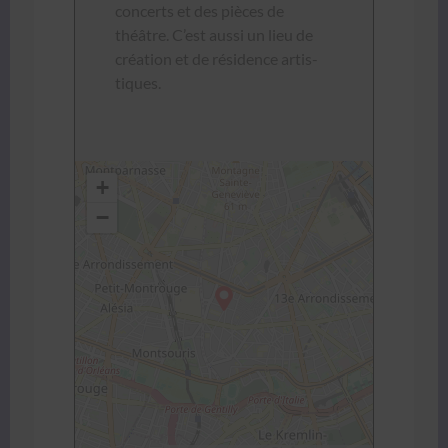
con­certs et des pièces de
théâtre. C’est aus­si un lieu de
créa­tion et de rési­dence artis­
tiques.
+
−