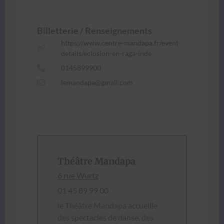
Bil­let­terie / Ren­seigne­ments
https://www.centre-mandapa.fr/event-
details/eclosion-en-raga-inde
0145899900
lemandapa@gmail.com
Théâtre Mandapa
6 rue Wurtz
01 45 89 99 00
le Théâtre Man­da­pa accueille
des spec­ta­cles de danse, des