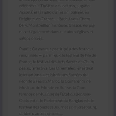
célèbres : le Théâtre de Locarno, Lugano,
Ascona, et la radio du Tessin (Suisse), en
Bel­gique, en France — Paris, Lyon, Cham­
béry, Mont­pel­li­er, Toulouse, Grasse, Per­pig­
nan et égale­ment dans cer­taines églis­es et
salons privés.
Pan­dit Goswa­mi a par­ticipé à des fes­ti­vals
renom­més — par­mi eux, le fes­ti­val de l’île de
France, le fes­ti­val des Arts Sacrés de Cham­
peaux, le fes­ti­val Les Ori­en­tales, le fes­ti­val
inter­na­tion­al des Musiques Sacrées du
Monde à Fès au Maroc, la Con­férence de
Musique du Monde en Suisse, la Con­
férence de Musique de l’É­tat du Ben­gale-
Occi­den­tal, le Par­lement du Bangladesh, le
fes­ti­val des Sacrées Journées de Stras­bourg,
et bien d’autres encore.…