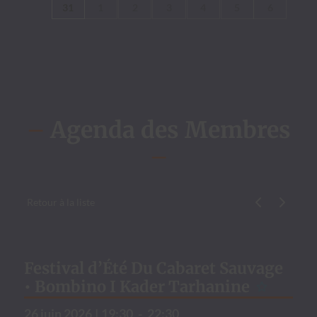
31
1
2
3
4
5
6
–
Agenda des Membres
–
Retour à la liste
Évène­ment p
Évène­me
Festival d’Été Du Cabaret Sauvage
• Bombino I Kader Tarhanine
26 juin 2026
|
19:30
-
22:30