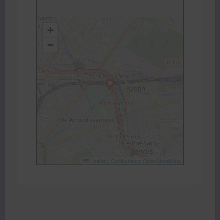
+
−
Leaflet
|
Contibuteurs OpenStreetMap