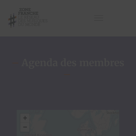
–
Agenda des membres
–
+
−