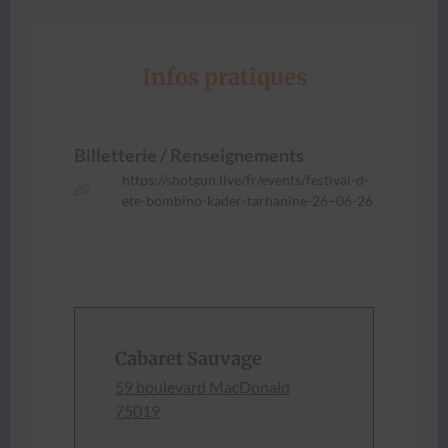
Infos pratiques
Bil­let­terie / Ren­seigne­ments
https://shotgun.live/fr/events/festival-d-
ete-bombino-kader-tarhanine-26–06-26
Cabaret Sauvage
59 boule­vard Mac­Don­ald
75019