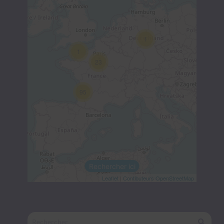
1
1
23
95
Rechercher ici
Leaflet
|
Contibuteurs OpenStreetMap