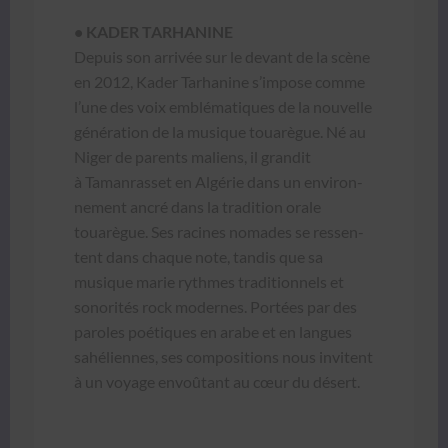
• KADER TARHANINE
Depuis son arrivée sur le devant de la scène
en 2012, Kad­er Tarha­nine s’impose comme
l’une des voix emblé­ma­tiques de la nou­velle
généra­tion de la musique touarègue. Né au
Niger de par­ents maliens, il grandit
à Taman­ras­set en Algérie dans un envi­ron­
nement ancré dans la tra­di­tion orale
touarègue. Ses racines nomades se ressen­
tent dans chaque note, tan­dis que sa
musique marie rythmes tra­di­tion­nels et
sonorités rock mod­ernes. Portées par des
paroles poé­tiques en arabe et en langues
sahéli­ennes, ses com­po­si­tions nous invi­tent
à un voy­age envoû­tant au cœur du désert.