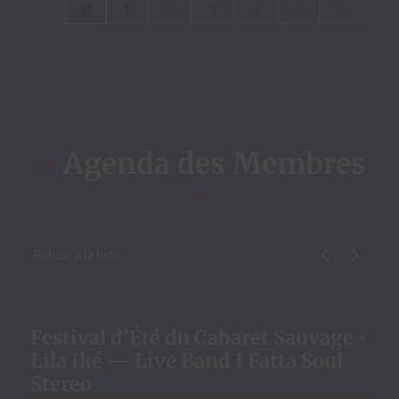
31
1
2
3
4
5
6
–
Agenda des Membres
–
Retour à la liste
Évène­ment p
Évène­me
Festival d’Été du Cabaret Sauvage •
Lila Iké — Live Band I Fatta Soul
Stereo