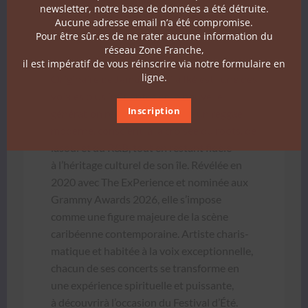
newsletter, notre base de données a été détruite.
ti­val d’Été
du Cabaret Sauvage avec
Lila Iké
Aucune adresse email n’a été compromise.
et
Fat­ta Soul Stereo
.
Pour être sûr.es de ne rater aucune information du
réseau Zone Franche,
• LILA IKÉ – WURL BAND
il est impératif de vous réinscrire via notre formulaire en
ligne.
Orig­i­naire de Jamaïque, Lila Iké est l’une des
voixles plus influ­entes de la nou­velle
Inscription
généra­tion reg­gae. Elle incar­ne un reg­gae
mod­erne, con­scient, à la croisée du roots, de
lasoul et du R&B, tout en restant fidèle
à l’héritage cul­turel de son île. Révélée en
2020 avec The ExPe­ri­ence et nom­inée aux
Gram­my Awards 2026, elle s’impose
comme une fig­ure majeure de la scène
caribéenne con­tem­po­raine. Artiste charis­
ma­tique et habitée à la voix excep­tion­nelle,
cha­cun de ses con­certs se trans­forme en
une expéri­ence spir­ituelle et puis­sante,
à décou­vrirà l’occasion du Fes­ti­val d’Été.