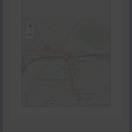
+
−
Leaflet
|
Contibuteurs OpenStreetMap