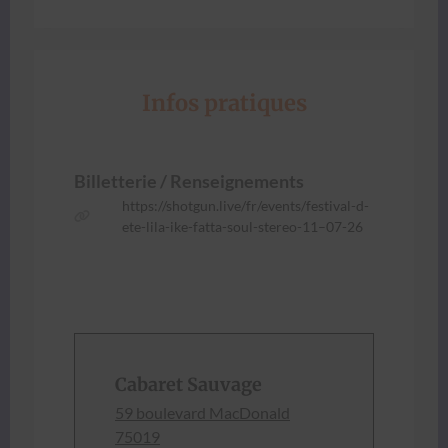
Infos pratiques
Bil­let­terie / Ren­seigne­ments
https://shotgun.live/fr/events/festival-d-
ete-lila-ike-fatta-soul-stereo-11–07-26
Cabaret Sauvage
59 boule­vard Mac­Don­ald
75019