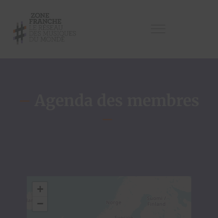
–
Agenda des membres
–
+
−