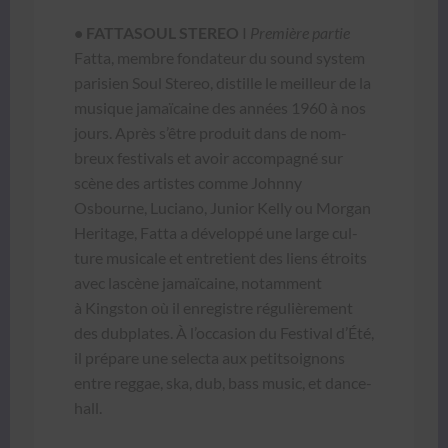
• FATTASOUL STEREO
I
Pre­mière par­tie
Fat­ta, mem­bre fon­da­teur du sound sys­tem
parisien Soul Stereo, dis­tille le meilleur de la
musique jamaï­caine des années 1960 à nos
jours. Après s’être pro­duit dans de nom­
breux fes­ti­vals et avoir accom­pa­g­né sur
scène des artistes comme John­ny
Osbourne, Luciano, Junior Kel­ly ou Mor­gan
Her­itage, Fat­ta a dévelop­pé une large cul­
ture musi­cale et entre­tient des liens étroits
avec lascène jamaï­caine, notam­ment
à Kingston où il enreg­istre régulière­ment
des dub­plates. À l’occasion du Fes­ti­val d’Été,
il pré­pare une selec­ta aux petit­soignons
entre reg­gae, ska, dub, bass music, et dance­
hall.