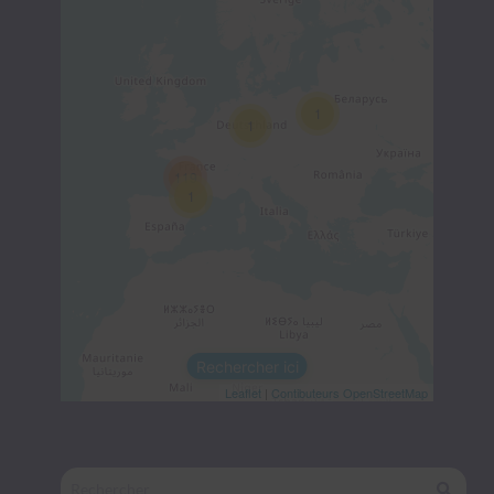
1
1
119
1
Rechercher ici
Leaflet
|
Contibuteurs OpenStreetMap