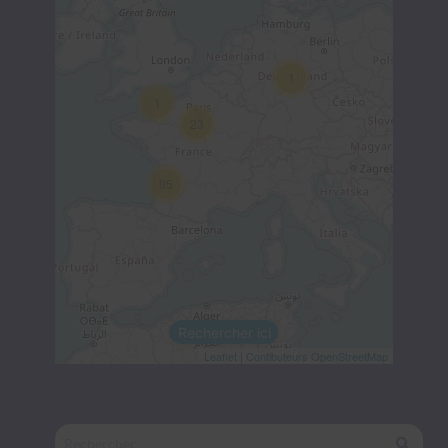
1
1
23
95
Rechercher ici
Leaflet
|
Contibuteurs OpenStreetMap