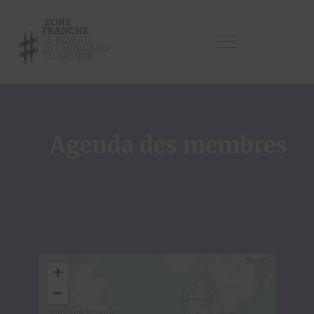
–
Agenda des membres
–
+
−