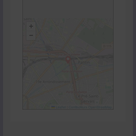
+
−
Leaflet
|
Contibuteurs OpenStreetMap