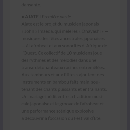
dansante.
• AJATE
I
Pre­mière par­tie
Ajate est le pro­jet du musi­cien japon­ais
« John » Imae­da, qui mêle les « Ohayashi » —
musiques des fêtes ances­trales japon­ais­es
— à l’afrobeat et aux sonorités d’ Afrique de
l’Ouest. Ce col­lec­tif de 10 musi­ciens joue
des rythmes et des mélodies dans une
transe déto­nan­teaux racines entremêlées.
Aux tam­bours et aux flûtes s’ajoutent des
instru­ments en bam­bou faits main, sou­
tenant des chants puis­sants et entraî­nants.
Un mariage inédit entre la tra­di­tion musi­
cale japon­aise et le groove de l’afrobeat et
une per­for­mance scénique explo­sive
à décou­vrir à l’occasion du Fes­ti­val d’Été.