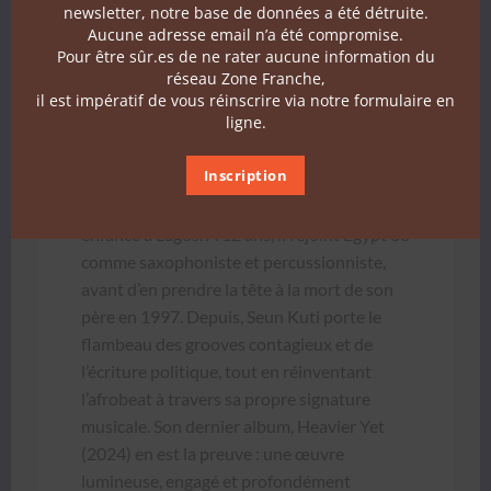
newsletter, notre base de données a été détruite.
Ajate
.
Aucune adresse email n’a été compromise.
Pour être sûr.es de ne rater aucune information du
• SEUN KUTI & EGYPT 80
réseau Zone Franche,
Il est le plus jeune fils du pio­nnier de
il est impératif de vous réinscrire via notre formulaire en
ligne.
l’afrobeat Fela Kuti et per­pétue son héritage
en tant que leader de l’ancien groupe de son
Inscription
père, Egypt 80. Ce mélange explosif de funk,
jazz, folknigéri­an et high­life a bercé son
enfance à Lagos. À 12 ans, il rejoint Egypt 80
comme sax­o­phon­iste et per­cus­sion­niste,
avant d’en pren­dre la tête à la mort de son
père en 1997. Depuis, Seun Kuti porte le
flam­beau des grooves con­tagieux et de
l’écriture poli­tique, tout en réin­ven­tant
l’afrobeat à tra­vers sa pro­pre sig­na­ture
musi­cale. Son dernier album, Heav­ier Yet
(2024) en est la preuve : une œuvre
lumineuse, engagé et pro­fondé­ment