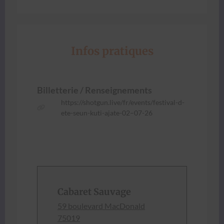
Infos pratiques
Bil­let­terie / Ren­seigne­ments
https://shotgun.live/fr/events/festival-d-
ete-seun-kuti-ajate-02–07-26
Cabaret Sauvage
59 boule­vard Mac­Don­ald
75019