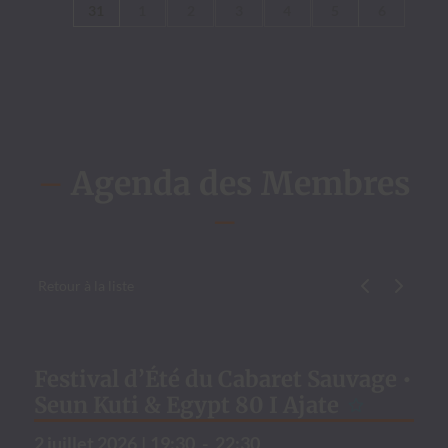
31
1
2
3
4
5
6
–
Agenda des Membres
–
Retour à la liste
Évène­ment p
Évène­me
Festival d’Été du Cabaret Sauvage •
Seun Kuti & Egypt 80 I Ajate
2 juil­let 2026
|
19:30
-
22:30