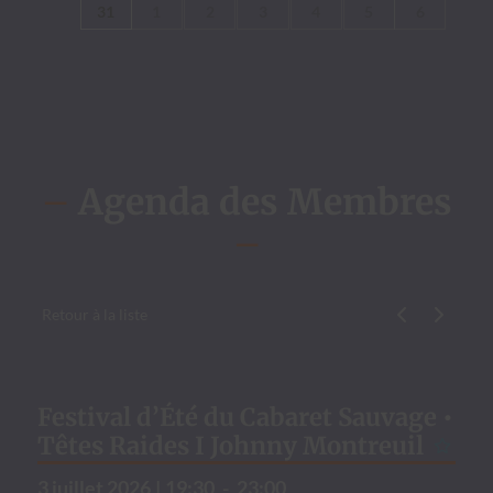
31
1
2
3
4
5
6
–
Agenda des Membres
–
Retour à la liste
Évène­ment p
Évène­me
Festival d’Été du Cabaret Sauvage •
Têtes Raides I Johnny Montreuil
3 juil­let 2026
|
19:30
-
23:00