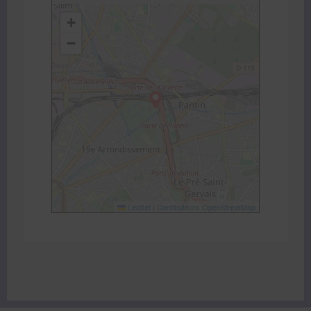
+
−
Leaflet
|
Contibuteurs OpenStreetMap