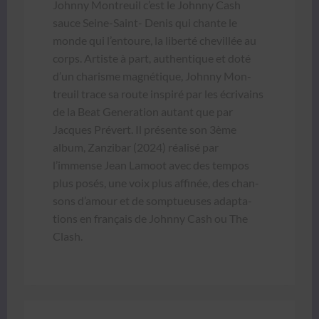
John­ny Mon­treuil c’est le John­ny Cash
sauce Seine-Saint- Denis qui chante le
monde qui l’entoure, la lib­erté chevil­lée au
corps. Artiste à part, authen­tique et doté
d’un charisme mag­né­tique, John­ny Mon­
treuil trace sa route inspiré par les écrivains
de la Beat Gen­er­a­tion autant que par
Jacques Prévert. Il présente son 3ème
album, Zanz­ibar (2024) réal­isé par
l’immense Jean Lam­oot avec des tem­pos
plus posés, une voix plus affinée, des chan­
sons d’amour et de somptueuses adap­ta­
tions en français de John­ny Cash ou The
Clash.