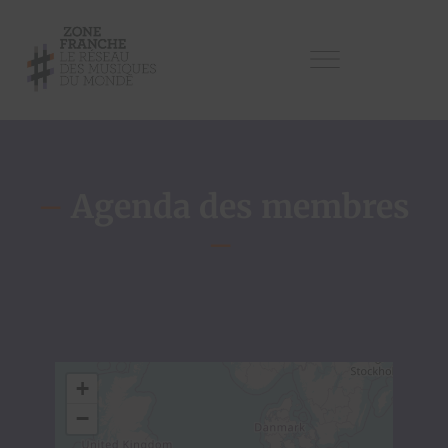
–
Agenda des membres
–
+
−