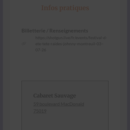
Infos pratiques
Bil­let­terie / Ren­seigne­ments
https://shotgun.live/fr/events/festival-d-
ete-tete-raides-johnny-montreuil-03–
07-26
Cabaret Sauvage
59 boule­vard Mac­Don­ald
75019