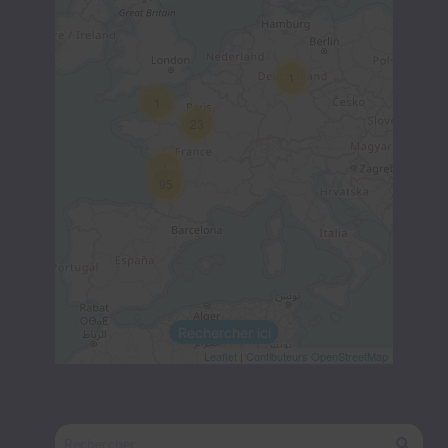
1
1
23
1
95
Rechercher ici
Leaflet
|
Contibuteurs OpenStreetMap