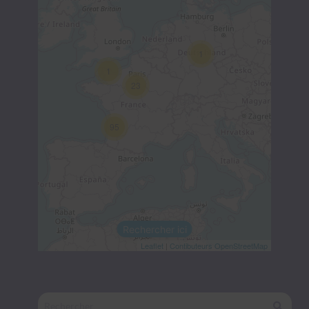
1
1
23
95
Rechercher ici
Leaflet
|
Contibuteurs OpenStreetMap