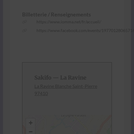
Bil­let­terie / Ren­seigne­ments
https://www.iomma.net/fr/accueil/
https://www.facebook.com/events/1977012806571
Sakifo — La Ravine
La Ravine Blanche Saint-Pierre
97410
+
−