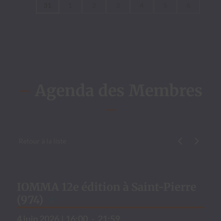
31
1
2
3
4
5
6
–
Agenda des Membres
–
Retour à la liste
Évène­ment p
Évène­me
IOMMA 12e édition à Saint-Pierre
(974)
4 juin 2026
|
16:00
-
21:59