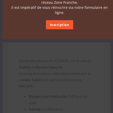
réseau Zone Franche,
il est impératif de vous réinscrire via notre formulaire en
ligne.
Inscription
Soirée de clô­ture du IOMMA, sur le site du
l
Sak­i­fo
la
Ravine blanche.
La pro­gram­ma­tion a été déter­minée par le
comité Sak­i­fo
en parte­nar­i­at avec la
SACEM :
Bongezi­we Maband­la
(Afrique du
sud)
Sao­daj
(La Réu­nion)