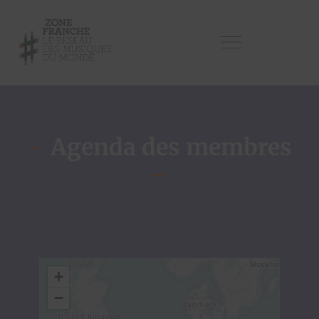
–
Agenda des membres
–
+
−