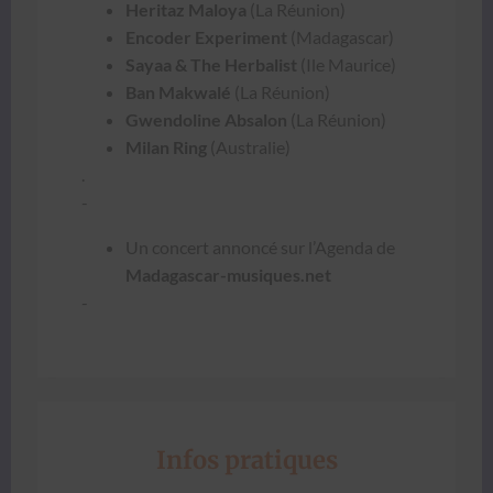
Her­i­taz Mal­oya
(La Réu­nion)
Encoder Exper­i­ment
(Mada­gas­car)
Sayaa & The Herbal­ist
(Ile Mau­rice)
Ban Mak­walé
(La Réu­nion)
Gwen­do­line Absa­lon
(La Réu­nion)
Milan Ring
(Aus­tralie)
.
-
Un con­cert annon­cé sur l’A­gen­da de
Madagascar-musiques.net
-
Infos pratiques