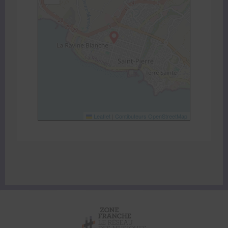
Leaflet
|
Contibuteurs OpenStreetMap