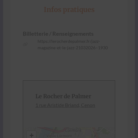
Infos pratiques
Bil­let­terie / Ren­seigne­ments
https://lerocherdepalmer.fr/jazz-
magazine-et-le-jazz-21032026–1930
Le Rocher de Palmer
1 rue Aris­tide Briand, Cenon
+