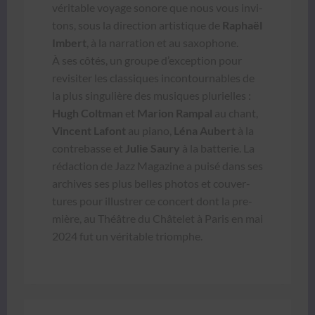
véri­ta­ble voy­age sonore que nous vous invi­
tons, sous la direc­tion artis­tique de
Raphaël
Imbert
, à la nar­ra­tion et au sax­o­phone.
À ses côtés, un groupe d’exception pour
revis­iter les clas­siques incon­tourn­ables de
la plus sin­gulière des musiques plurielles :
Hugh Colt­man
et
Mar­i­on Ram­pal
au chant,
Vin­cent Lafont
au piano,
Léna Aubert
à la
con­tre­basse et
Julie Saury
à la bat­terie. La
rédac­tion de Jazz Mag­a­zine a puisé dans ses
archives ses plus belles pho­tos et cou­ver­
tures pour illus­tr­er ce con­cert dont la pre­
mière, au Théâtre du Châtelet à Paris en mai
2024 fut un véri­ta­ble tri­om­phe.