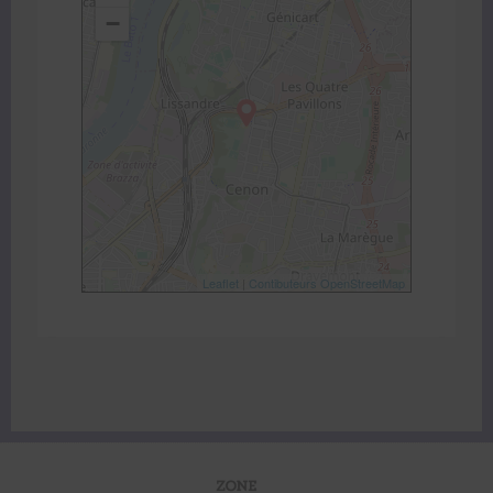
−
Leaflet
|
Contibuteurs OpenStreetMap