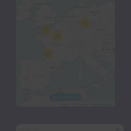
1
1
23
95
Rechercher ici
Leaflet
|
Contibuteurs OpenStreetMap