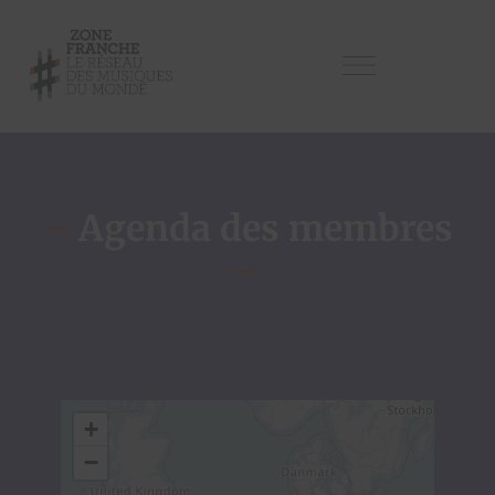
–
Agenda des membres
–
+
−