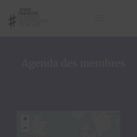
–
Agenda des membres
–
+
−