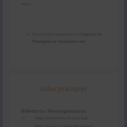
née ».
.
-
Un con­cert annon­cé sur l’A­gen­da de
Madagascar-musiques.net
-
Infos pratiques
Bil­let­terie / Ren­seigne­ments
https://billetterie.rio-loco.org/
https://rio-loco.org/programme/?