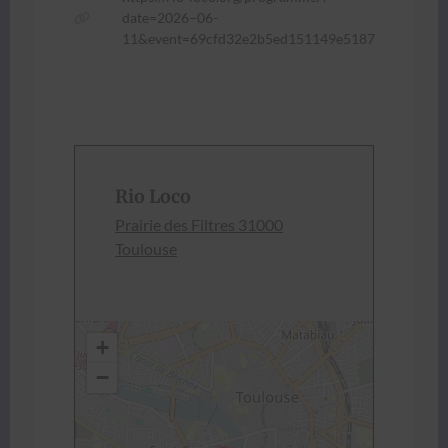
date=2026–06-
11&event=69cfd32e2b5ed151149e5187
Rio Loco
Prairie des Fil­tres 31000
Toulouse
+
−