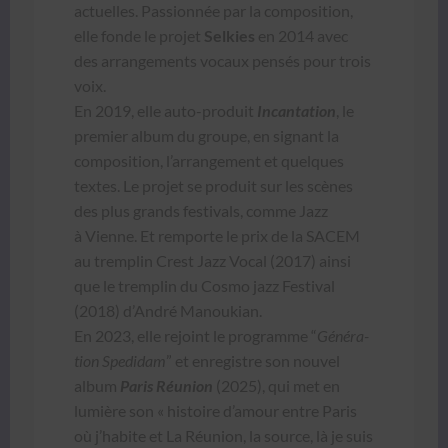
actuelles. Pas­sion­née par la com­po­si­tion,
elle fonde le pro­jet
Selkies
en 2014 avec
des arrange­ments vocaux pen­sés pour trois
voix.
En 2019, elle auto-pro­duit
Incan­ta­tion
, le
pre­mier album du groupe, en sig­nant la
com­po­si­tion, l’arrange­ment et quelques
textes. Le pro­jet se pro­duit sur les scènes
des plus grands fes­ti­vals, comme Jazz
à Vienne. Et rem­porte le prix de la SACEM
au trem­plin Crest Jazz Vocal (2017) ain­si
que le trem­plin du Cos­mo jazz Fes­ti­val
(2018) d’An­dré Manoukian.
En 2023, elle rejoint le pro­gramme “
Généra­
tion Spe­di­dam
” et enreg­istre son nou­v­el
album
Paris Réu­nion
(2025), qui met en
lumière son « his­toire d’amour entre Paris
où j’habite et La Réu­nion, la source, là je suis