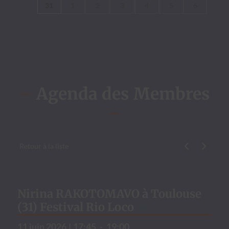
31
1
2
3
4
5
6
–
Agenda des Membres
–
Retour à la liste
Évène­ment p
Évène­me
Nirina RAKOTOMAVO à Toulouse
(31) Festival Rio Loco
11 juin 2026
|
17:45
-
19:00