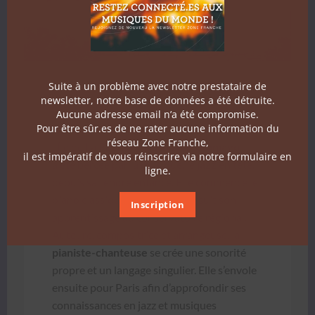
Suite à un problème avec notre prestataire de
newsletter, notre base de données a été détruite.
Aucune adresse email n’a été compromise.
Pour être sûr.es de ne rater aucune information du
Issue d’une grande famille de musi­ciens sur
réseau Zone Franche,
l’Île de La Réu­nion,
Niri­na Rako­toma­vo
il est impératif de vous réinscrire via notre formulaire en
a été bercée par la musique, le
jazz
en tête,
ligne.
depuis sa ten­dre enfance. Elle com­mence le
piano clas­sique à 7 ans et pour­suit son
Inscription
appren­tis­sage au con­ser­va­toire région­al.
Auteure, com­positrice et arrangeuse, la
pianiste-chanteuse
se crée une sonorité
pro­pre et un lan­gage sin­guli­er. Elle s’en­v­ole
ensuite pour Paris afin d’ap­pro­fondir ses
con­nais­sances en jazz et musiques