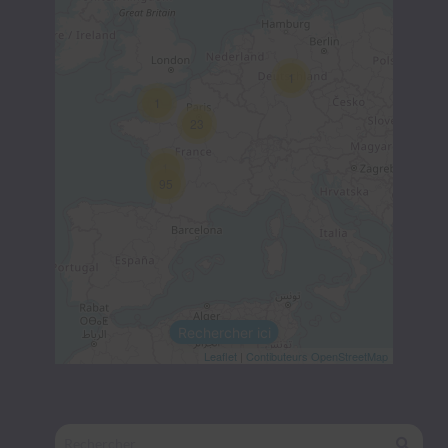
1
1
23
1
95
Rechercher ici
Leaflet
|
Contibuteurs OpenStreetMap