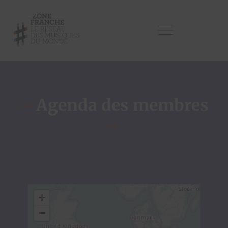
–
Agenda des membres
–
+
−