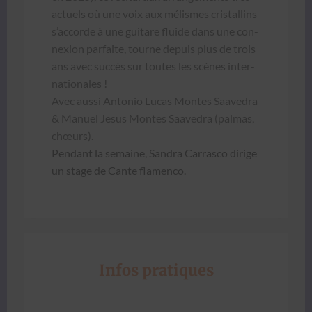
actuels où une voix aux mélismes cristallins
s’accorde à une gui­tare flu­ide dans une con­
nex­ion par­faite, tourne depuis plus de trois
ans avec suc­cès sur toutes les scènes inter­
na­tionales !
Avec aus­si Anto­nio Lucas Montes Saave­dra
& Manuel Jesus Montes Saave­dra (pal­mas,
chœurs).
Pen­dant la semaine, San­dra Car­ras­co dirige
un stage de Cante fla­men­co.
Infos pratiques