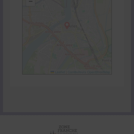
−
Leaflet
|
Contibuteurs OpenStreetMap