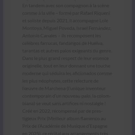
En tan­dem avec son com­pagnon à la scène
comme à la ville – for­mé par Rafael Riqueni
et soliste depuis 2021, il accom­pa­gne Lole
Mon­toya, Miguel Pove­da, Israel Fer­nán­dez,
Anto­nio Canales – ils recom­posent les
célèbres far­ru­cas, fan­dan­gos de Huel­va,
taran­tas et autres palos exigeants du genre.
Dans le plus grand respect de leur essence
orig­inelle, tout en leur don­nant une touche
mod­erne qui séduira les afi­ciona­dos comme
les plus néo­phytes, cette relec­ture de
l’œuvre de Marchena (l’unique inven­teur
con­tem­po­rain d’un nou­veau palo, la colom­
biana) se veut sans arti­fices ni nos­tal­gie !
Créé en 2022, récom­pen­sé par de pres­
tigieux Prix (Meilleur album fla­men­co au
Prix de l’Académie de Musique d’Espagne
en 2025), ce réc­i­tal aux arrange­ments très