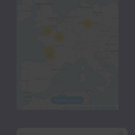
1
1
23
1
95
Rechercher ici
Leaflet
|
Contibuteurs OpenStreetMap