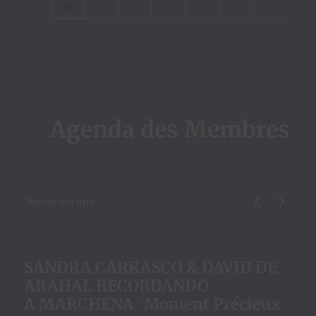
31
1
2
3
4
5
6
–
Agenda des Membres
–
Retour à la liste
Évène­ment p
Évène­me
SANDRA CARRASCO & DAVID DE
ARAHAL RECORDANDO
A MARCHENA · Moment Précieux