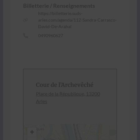
Bil­let­terie / Ren­seigne­ments
https://billetterie.suds-
arles.com/agenda/112-Sandra-Carrasco-
David-De-Arahal
0490960627
Cour de l’Archevêché
Place de la République, 13200
Arles
+