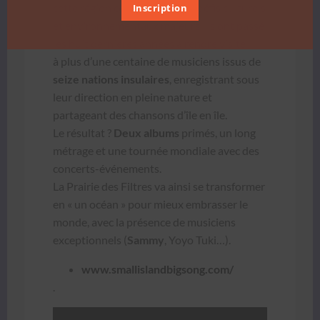
cette région con­fron­tée à des défis cul­turels
Inscription
et envi­ron­nemen­taux majeurs, ils ont passé
les huit dernières années à ren­dre vis­ite
à plus d’une cen­taine de musi­ciens issus de
seize nations insu­laires
, enreg­is­trant sous
leur direc­tion en pleine nature et
partageant des chan­sons d’île en île.
Le résul­tat ?
Deux albums
primés, un long
métrage et une tournée mon­di­ale avec des
con­certs-événe­ments.
La Prairie des Fil­tres va ain­si se trans­former
en « un océan » pour mieux embrass­er le
monde, avec la présence de musi­ciens
excep­tion­nels (
Sam­my
, Yoyo Tuki…).
www.smallislandbigsong.com/
.