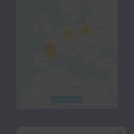
1
1
119
1
Rechercher ici
Leaflet
|
Contibuteurs OpenStreetMap