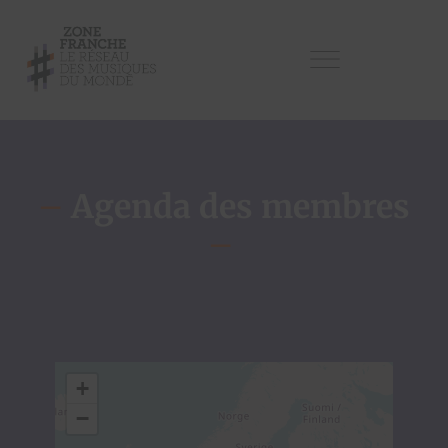
–
Agenda des membres
–
+
−