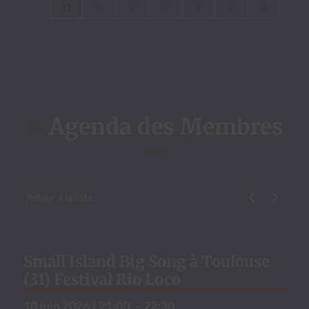
31
1
2
3
4
5
6
–
Agenda des Membres
–
Retour à la liste
Évène­ment p
Évène­me
Small Island Big Song à Toulouse
(31) Festival Rio Loco
10 juin 2026
|
21:00
-
22:30