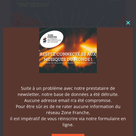
Clo
Small Island Big Song
est un pro­jet musi­cal,
ciné­matographique et scénique qui unit les
îles des océans Paci­fique et Indi­en à tra­vers
une col­lab­o­ra­tion artis­tique unique d’une
région qui partage un héritage mar­itime
Suite à un problème avec notre prestataire de
ances­tral et subit les con­séquences de l’évo­
newsletter, notre base de données a été détruite.
Aucune adresse email n’a été compromise.
lu­tion de nos océans. Une oeu­vre-fleuve
Pour être sûr.es de ne rater aucune information du
portée par le pro­duc­teur de théâtre
réseau Zone Franche,
taïwanais
BaoBao Chen
et le pro­duc­teur de
il est impératif de vous réinscrire via notre formulaire en
musique et cinéaste aus­tralien
Tim Cole
.
ligne.
Motivés par leurs préoc­cu­pa­tions pour