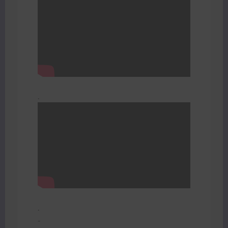
.
.
-