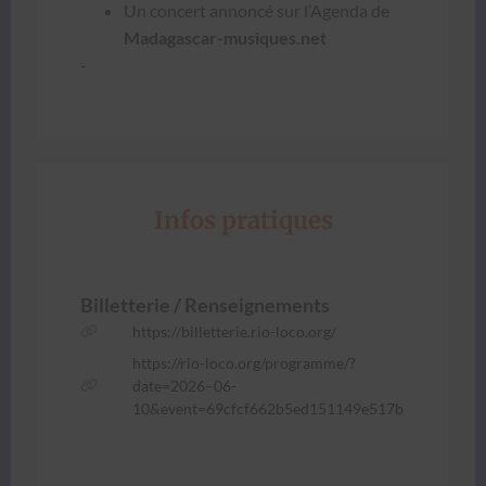
Un con­cert annon­cé sur l’A­gen­da de
Madagascar-musiques.net
-
Infos pratiques
Bil­let­terie / Ren­seigne­ments
https://billetterie.rio-loco.org/
https://rio-loco.org/programme/?
date=2026–06-
10&event=69cfcf662b5ed151149e517b