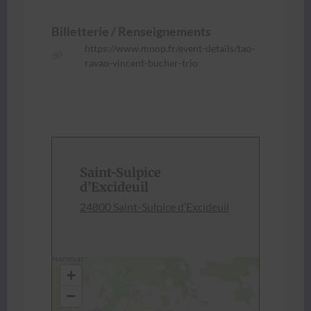
Bil­let­terie / Ren­seigne­ments
https://www.mnop.fr/event-details/tao-
ravao-vincent-bucher-trio
Saint-Sulpice
d’Excideuil
24800 Saint-Sulpice d’Ex­cideuil
+
−