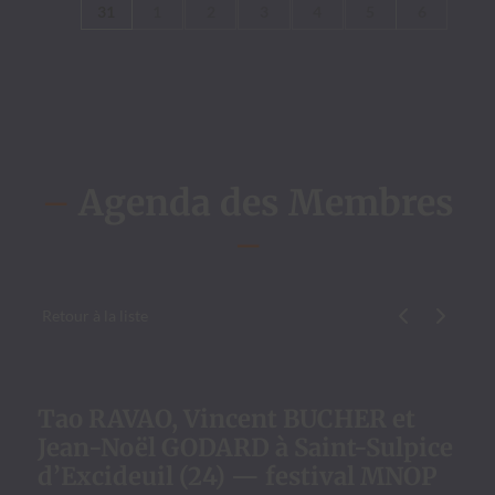
31
1
2
3
4
5
6
–
Agenda des Membres
–
Retour à la liste
Évène­ment p
Évène­me
Tao RAVAO, Vincent BUCHER et
Jean-Noël GODARD à Saint-Sulpice
d’Excideuil (24) — festival MNOP