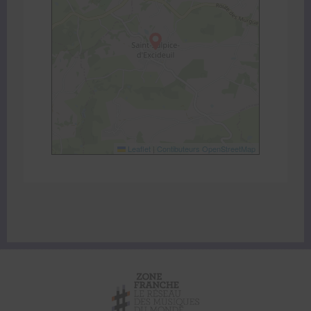
Leaflet
|
Contibuteurs OpenStreetMap