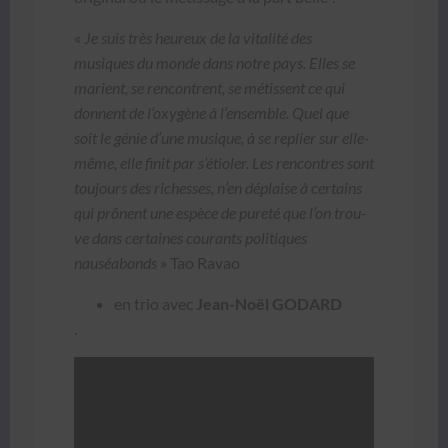
«
Je suis très heureux de la vital­ité des
musiques du monde dans notre pays. Elles se
mari­ent, se ren­con­trent, se métis­sent ce qui
don­nent de l’oxygène à l’ensemble. Quel que
soit le génie d’une musique, à se repli­er sur elle-
même, elle finit par s’étioler. Les ren­con­tres sont
tou­jours des richess­es, n’en déplaise à cer­tains
qui prô­nent une espèce de pureté que l’on trou­
ve dans cer­taines courants poli­tiques
nauséabonds
» Tao Ravao
en trio avec
Jean-Noël GODARD
.