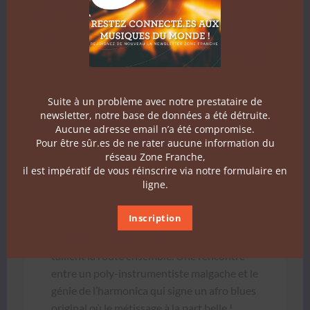
Suite à un problème avec notre prestataire de
newsletter, notre base de données a été détruite.
Aucune adresse email n’a été compromise.
Pour être sûr.es de ne rater aucune information du
réseau Zone Franche,
il est impératif de vous réinscrire via notre formulaire en
ligne.
Inscription
Depuis de nom­breuses années
Tao Ravao
et
Vin­cent Buch­er
se parta­gent la scène et
tail­lent la route ensem­ble. Une ren­con­tre
entre un poly-instru­men­tiste mal­gache et le
génie de l’harmonica qui signe un afro blues
orig­i­nal où le métis­sage à la part belle !