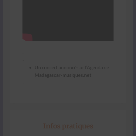
.
-
Un con­cert annon­cé sur l’A­gen­da de
Madagascar-musiques.net
-
Infos pratiques