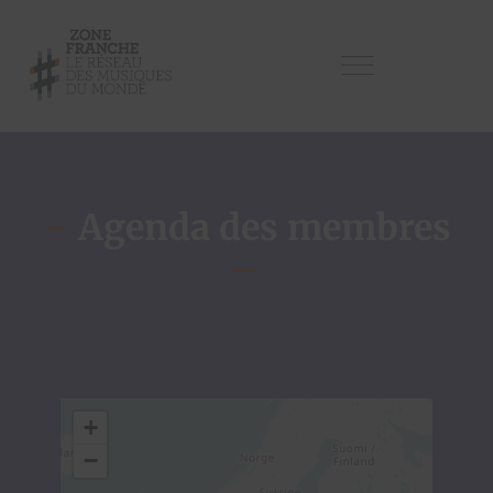
–
Agenda des membres
–
+
−