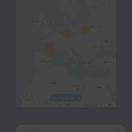
1
1
119
1
Rechercher ici
Leaflet
|
Contibuteurs OpenStreetMap