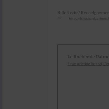
Bil­let­terie / Ren­seigne­me
https://lerocherdepalmer
Le Rocher de Palm
1 rue Aris­tide Briand, C