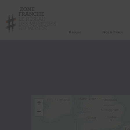
Réseau
Nos Actions
+
−