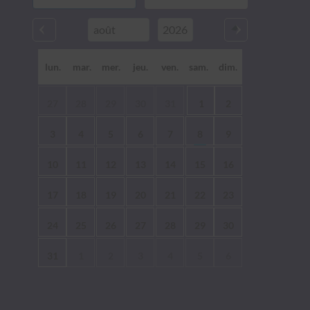
lun.
mar.
mer.
jeu.
ven.
sam.
dim.
27
28
29
30
31
1
2
3
4
5
6
7
8
9
10
11
12
13
14
15
16
17
18
19
20
21
22
23
24
25
26
27
28
29
30
31
1
2
3
4
5
6