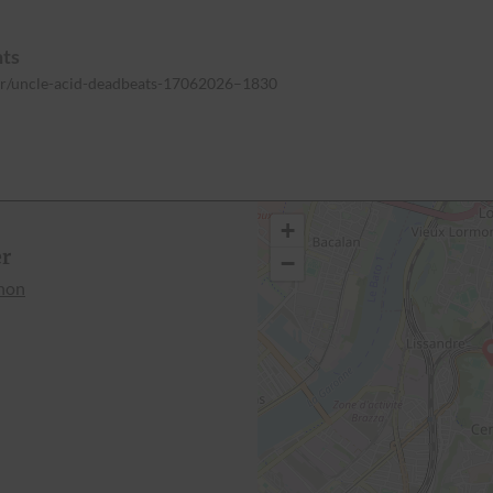
nts
.fr/uncle-acid-deadbeats-17062026–1830
+
er
−
enon