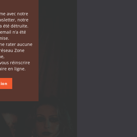
ème avec notre
sletter, notre
 été détruite.
email n’a été
ise.
 ne rater aucune
 réseau Zone
he,
 vous réinscrire
ire en ligne.
tion