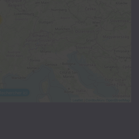
Rechercher ici
Leaflet
|
Contibuteurs OpenStreetMap