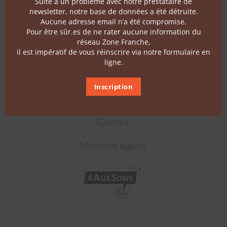
Suite à un problème avec notre prestataire de
newsletter, notre base de données a été détruite.
Aucune adresse email n’a été compromise.
Pour être sûr.es de ne rater aucune information du
réseau Zone Franche,
il est impératif de vous réinscrire via notre formulaire en
ligne.
Suivez-nous
Inscription
Contact
Mentions légales