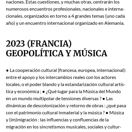
na­ciones. Estas cues­tiones, y muchas otras, cen­trarán los
numerosos encuen­tros pro­fe­sion­ales, nacionales e inter­na­
cionales, orga­ni­za­dos en torno a 4 grandes temas (uno cada
año) y un encuen­tro inter­na­cional orga­ni­za­do en Ale­ma­nia.
2023 (FRANCIA)
GEOPOLÍTICA Y MÚSICA
● La coop­eración cul­tur­al (france­sa, euro­pea, inter­na­cional):
entre el apoyo y los inter­cam­bios reales con los actores
locales, o el poder blan­do y la estandarización cul­tur­al artís­
ti­ca y económi­ca ; ● ¿Qué lugar para la Músi­ca del Mun­do
en un mun­do mul­ti­po­lar de ten­siones diver­sas ? ● Las
dinámi­cas de des­col­o­nización y retorno de obras : ¿qué pasa
con el pat­ri­mo­nio cul­tur­al inma­te­r­i­al y la músi­ca ? ● Músi­ca
y (im)migración : las influ­en­cias y con­flu­en­cias de la
migración en los sin­cretismos musi­cales, sociales y cul­tur­