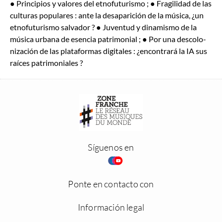
● Prin­ci­p­ios y val­ores del etno­fu­tur­is­mo ; ● Frag­ili­dad de las
cul­turas pop­u­lares : ante la desapari­ción de la músi­ca, ¿un
etno­fu­tur­is­mo sal­vador ? ● Juven­tud y dinamis­mo de la
músi­ca urbana de esen­cia pat­ri­mo­ni­al ; ● Por una des­col­o­
nización de las platafor­mas dig­i­tales : ¿encon­trará la IA sus
raíces pat­ri­mo­ni­ales ?
Síguenos en
Ponte en contacto con
Información legal