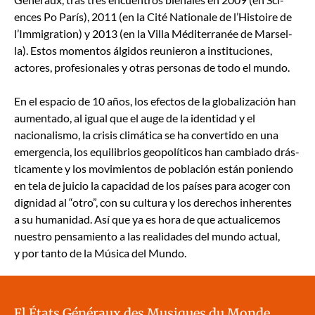
ences Po París), 2011 (en la Cité Nationale de l’His­toire de
l’Im­mi­gra­tion) y 2013 (en la Vil­la Méditer­ranée de Marsel­
la). Estos momen­tos álgi­dos reunieron a insti­tu­ciones,
actores, pro­fe­sion­ales y otras per­sonas de todo el mun­do.
En el espa­cio de 10 años, los efec­tos de la glob­al­ización han
aumen­ta­do, al igual que el auge de la iden­ti­dad y el
nacional­is­mo, la cri­sis climáti­ca se ha con­ver­tido en una
emer­gen­cia, los equi­lib­rios geopolíti­cos han cam­bi­a­do drás­
ti­ca­mente y los movimien­tos de población están ponien­do
en tela de juicio la capaci­dad de los país­es para acoger con
dig­nidad al “otro”, con su cul­tura y los dere­chos inher­entes
a su humanidad. Así que ya es hora de que actu­al­ice­mos
nue­stro pen­samien­to a las real­i­dades del mun­do actu­al,
y por tan­to de la Músi­ca del Mun­do.
El États Généraux des Musiques du Monde