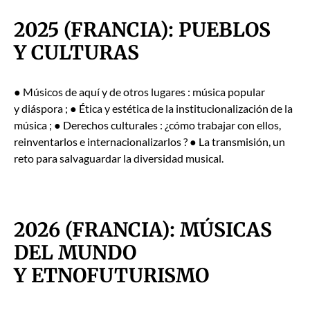
2025 (FRANCIA): PUEBLOS
Y CULTURAS
● Músi­cos de aquí y de otros lugares : músi­ca pop­u­lar
y diás­po­ra ; ● Éti­ca y estéti­ca de la insti­tu­cional­ización de la
músi­ca ; ● Dere­chos cul­tur­ales : ¿cómo tra­ba­jar con ellos,
rein­ven­tar­los e inter­na­cionalizar­los ? ● La trans­misión, un
reto para sal­va­guardar la diver­si­dad musi­cal.
2026 (FRANCIA): MÚSICAS
DEL MUNDO
Y ETNOFUTURISMO