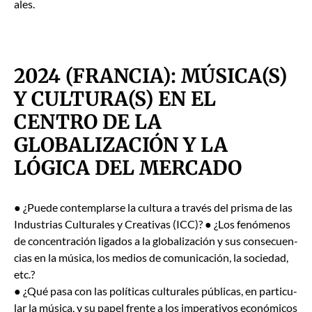
ales.
2024 (FRANCIA): MÚSICA(S)
Y CULTURA(S) EN EL
CENTRO DE LA
GLOBALIZACIÓN Y LA
LÓGICA DEL MERCADO
● ¿Puede con­tem­plarse la cul­tura a través del pris­ma de las
Indus­trias Cul­tur­ales y Cre­ati­vas (ICC)? ● ¿Los fenó­menos
de con­cen­tración lig­a­dos a la glob­al­ización y sus con­se­cuen­
cias en la músi­ca, los medios de comu­ni­cación, la sociedad,
etc.?
● ¿Qué pasa con las políti­cas cul­tur­ales públi­cas, en par­tic­u­
lar la músi­ca, y su papel frente a los imper­a­tivos económi­cos