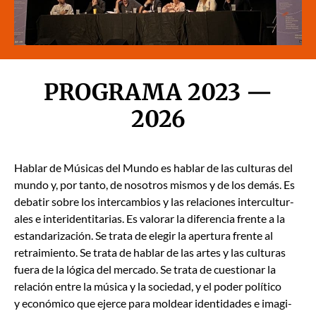
PROGRAMA 2023 —
2026
Hablar de Músi­cas del Mun­do es hablar de las cul­turas del
mun­do y, por tan­to, de nosotros mis­mos y de los demás. Es
debatir sobre los inter­cam­bios y las rela­ciones inter­cul­tur­
ales e interi­den­ti­tarias. Es val­o­rar la difer­en­cia frente a la
estandarización. Se tra­ta de ele­gir la aper­tu­ra frente al
retraimien­to. Se tra­ta de hablar de las artes y las cul­turas
fuera de la lóg­i­ca del mer­ca­do. Se tra­ta de cues­tionar la
relación entre la músi­ca y la sociedad, y el poder políti­co
y económi­co que ejerce para mold­ear iden­ti­dades e imag­i­