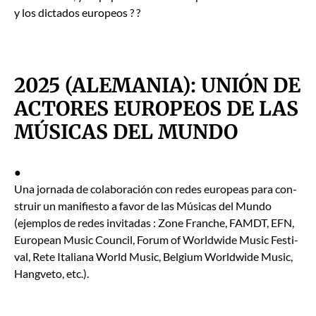
y los dic­ta­dos europeos ? ?
2025 (ALEMANIA): UNIÓN DE
ACTORES EUROPEOS DE LAS
MÚSICAS DEL MUNDO
●
Una jor­na­da de colab­o­ración con redes euro­peas para con­
stru­ir un man­i­fiesto a favor de las Músi­cas del Mun­do
(ejem­p­los de redes invi­tadas : Zone Franche, FAMDT, EFN,
Euro­pean Music Coun­cil, Forum of World­wide Music Fes­ti­
val, Rete Ital­iana World Music, Bel­gium World­wide Music,
Hangve­to, etc.).