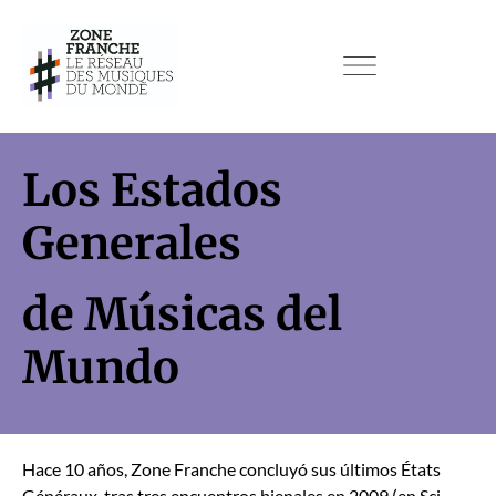
Los Estados
Generales
de Músicas del
Mundo
Hace 10 años, Zone Franche con­cluyó sus últi­mos États
Généraux, tras tres encuen­tros bien­ales en 2009 (en Sci­