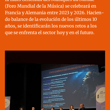
(Foro Mundi­al de la Músi­ca) se cel­e­brará en
Fran­cia y Ale­ma­nia entre 2023 y 2026. Hacien­
do bal­ance de la evolu­ción de los últi­mos 10
años, se iden­ti­fi­carán los nuevos retos a los
que se enfrenta el sec­tor hoy y en el futuro.