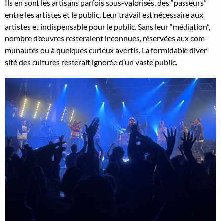
Ils en sont les arti­sans par­fois sous-val­orisés, des “passeurs”
entre les artistes et le pub­lic. Leur tra­vail est néces­saire aux
artistes et indis­pens­able pour le pub­lic. Sans leur “médi­a­tion”,
nom­bre d’œuvres resteraient incon­nues, réservées aux com­
mu­nautés ou à quelques curieux aver­tis. La for­mi­da­ble diver­
sité des cul­tures resterait ignorée d’un vaste pub­lic.