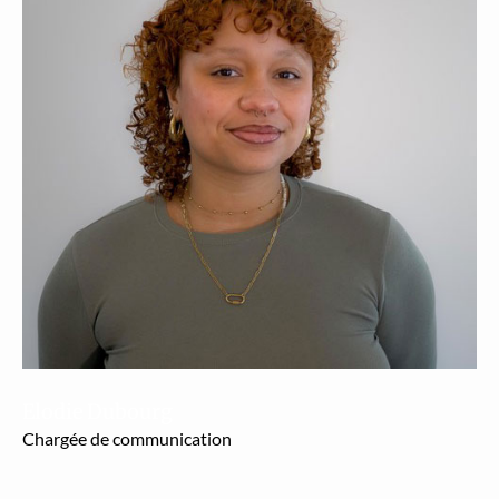
Elodie Dubourg
Chargée de com­mu­ni­ca­tion