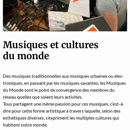
Musiques et cultures
du monde
Des musiques tra­di­tion­nelles aux musiques urbaines ou élec­
tron­iques, en pas­sant par les musiques savantes, les Musiques
du Monde sont le point de con­ver­gence des mem­bres du
réseau quelles que soient leurs activ­ités.
Tous parta­gent une même pas­sion pour ces musiques, c’est-à-
dire pour cette forme artis­tique à tra­vers laque­lle, selon des
esthé­tiques divers­es, s’expriment les mul­ti­ples cul­tures qui
habitent notre monde.