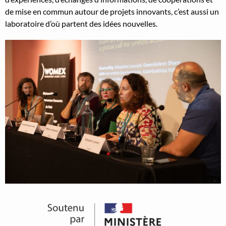
de mise en com­mun autour de pro­jets inno­vants, c’est aus­si un
lab­o­ra­toire d’où par­tent des idées nou­velles.