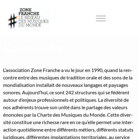
L’association
L’association Zone Franche a vu le jour en 1990, quand la ren­
con­tre entre des musiques de tra­di­tion orale et des sons de la
mon­di­al­i­sa­tion instal­lait de nou­veaux lan­gages et paysages
sonores. Aujourd’hui, ce sont 242 struc­tures qui se fédèrent
autour d’enjeux pro­fes­sion­nels et poli­tiques. La diver­sité de
nos adhérents trou­ve son unité dans le partage des valeurs
énon­cées par la Charte des Musiques du Monde. Cette diver­
sité con­stitue une richesse rare en ce qu’elle per­met une inter­
ac­tion quo­ti­di­enne entre dif­férents métiers, dif­férents statuts
juridiques, dif­férentes implan­ta­tions ter­ri­to­ri­ales, au ser­vice