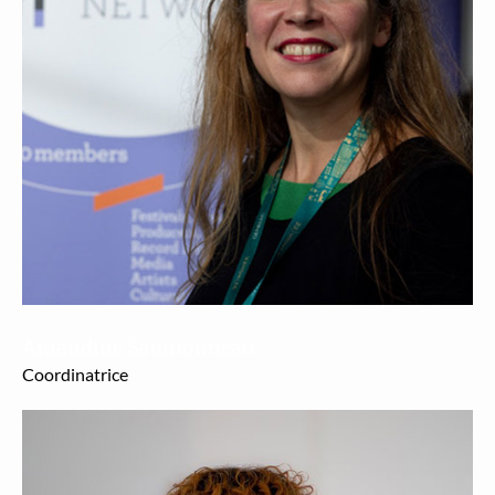
Amandine Saumonneau
Coor­di­na­trice