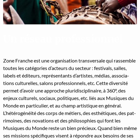
Un réseau professionnel
Zone Franche est une organ­i­sa­tion trans­ver­sale qui rassem­ble
toutes les caté­gories d’acteurs du secteur : fes­ti­vals, salles,
labels et édi­teurs, représen­tants d’artistes, médias, asso­ci­a­
tions cul­turelles, salons pro­fes­sion­nels, etc. Cette diver­sité
per­met d’avoir une approche pluridis­ci­plinaire, à 360°, des
enjeux cul­turels, soci­aux, poli­tiques, etc. liés aux Musiques du
Monde en par­ti­c­uli­er, et au champ artis­tique en général.
L’hétérogénéité des corps de métiers, des esthé­tiques, des pat­
ri­moines, des nova­tions et des philoso­phies qui font les
Musiques du Monde reste un bien pré­cieux. Quand bien même
ses mis­sions spé­ci­fiques visent à répon­dre aux besoins de ses