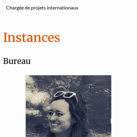
Anola Desrosiers
Chargée de pro­jets inter­na­tionaux
Instances
Bureau