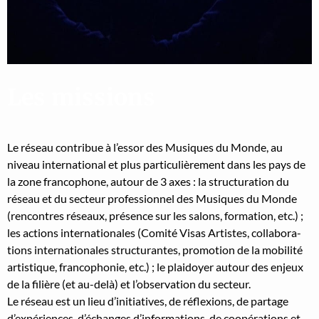
Les missions
Le réseau con­tribue à l’es­sor des Musiques du Monde, au
niveau inter­na­tion­al et plus par­ti­c­ulière­ment dans les pays de
la zone fran­coph­o­ne, autour de 3 axes : la struc­tura­tion du
réseau et du secteur pro­fes­sion­nel des Musiques du Monde
(ren­con­tres réseaux, présence sur les salons, for­ma­tion, etc.) ;
les actions inter­na­tionales (Comité Visas Artistes, col­lab­o­ra­
tions inter­na­tionales struc­turantes, pro­mo­tion de la mobil­ité
artis­tique, fran­coph­o­nie, etc.) ; le plaidoy­er autour des enjeux
de la fil­ière (et au-delà) et l’observation du secteur.
Le réseau est un lieu d’initiatives, de réflex­ions, de partage
d’expériences, d’échanges d’informations, de coopéra­tions et