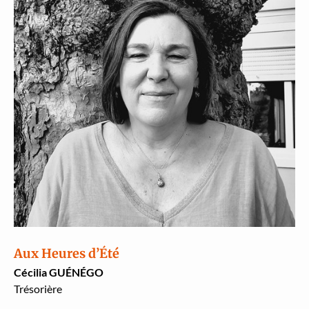
Aux Heures d’Été
Cécil­ia GUÉNÉGO
Tré­sorière