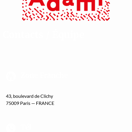
Contacts
/
Équipe
Zone Franche
43, boule­vard de Clichy
75009 Paris — FRANCE
Tél