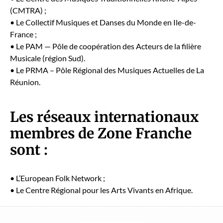
(CMTRA) ;
• Le Col­lec­tif Musiques et Dans­es du Monde en Ile-de-
France ;
• Le PAM — Pôle de coopéra­tion des Acteurs de la fil­ière
Musi­cale (région Sud).
• Le PRMA – Pôle Région­al des Musiques Actuelles de La
Réu­nion.
Les réseaux internationaux
membres de Zone Franche
sont :
• L’European Folk Net­work ;
• Le Cen­tre Région­al pour les Arts Vivants en Afrique.