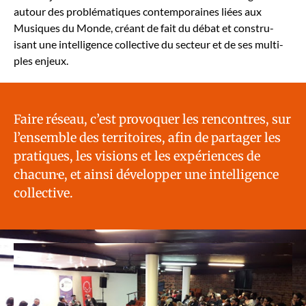
autour des prob­lé­ma­tiques con­tem­po­raines liées aux
Musiques du Monde, créant de fait du débat et con­stru­
isant une intel­li­gence col­lec­tive du secteur et de ses mul­ti­
ples enjeux.
Faire réseau, c’est provo­quer les ren­con­tres, sur
l’ensemble des ter­ri­toires, afin de partager les
pra­tiques, les visions et les expéri­ences de
chacun·e, et ain­si dévelop­per une intel­li­gence
col­lec­tive.