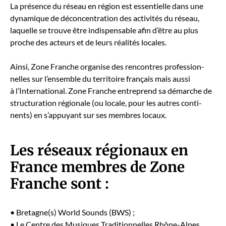
La présence du réseau en région est essen­tielle dans une
dynamique de décon­cen­tra­tion des activ­ités du réseau,
laque­lle se trou­ve être indis­pens­able afin d’être au plus
proche des acteurs et de leurs réal­ités locales.
Ain­si, Zone Franche organ­ise des ren­con­tres pro­fes­sion­
nelles sur l’ensemble du ter­ri­toire français mais aus­si
à l’International. Zone Franche entre­prend sa démarche de
struc­tura­tion régionale (ou locale, pour les autres con­ti­
nents) en s’appuyant sur ses mem­bres locaux.
Les réseaux régionaux en
France membres de Zone
Franche sont :
• Bretagne(s) World Sounds (BWS) ;
• Le Cen­tre des Musiques Tra­di­tion­nelles Rhône-Alpes