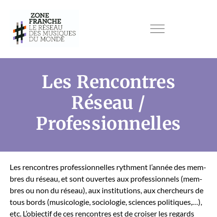
Les Rencontres
Réseau /
Professionnelles
Les ren­con­tres pro­fes­sion­nelles ryth­ment l’année des mem­
bres du réseau, et sont ouvertes aux pro­fes­sion­nels (mem­
bres ou non du réseau), aux insti­tu­tions, aux chercheurs de
tous bor­ds (musi­colo­gie, soci­olo­gie, sci­ences poli­tiques,…),
etc. L’objectif de ces ren­con­tres est de crois­er les regards