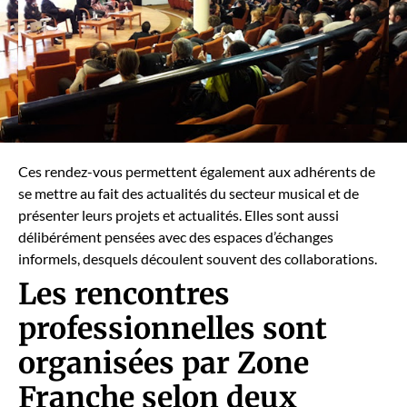
Ces ren­dez-vous per­me­t­tent égale­ment aux adhérents de
se met­tre au fait des actu­al­ités du secteur musi­cal et de
présen­ter leurs pro­jets et actu­al­ités. Elles sont aus­si
délibéré­ment pen­sées avec des espaces d’échanges
informels, desquels découlent sou­vent des col­lab­o­ra­tions.
Les rencontres
professionnelles sont
organisées par Zone
Franche selon deux