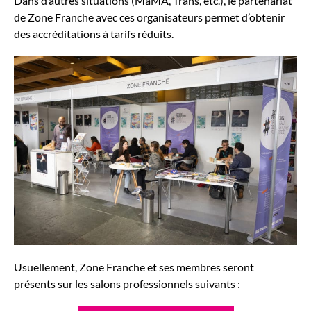
Dans d’autres sit­u­a­tions (MaMA, Trans, etc.), le parte­nar­i­at
de Zone Franche avec ces organ­isa­teurs per­met d’obtenir
des accrédi­ta­tions à tar­ifs réduits.
Usuelle­ment, Zone Franche et ses mem­bres seront
présents sur les salons pro­fes­sion­nels suiv­ants :