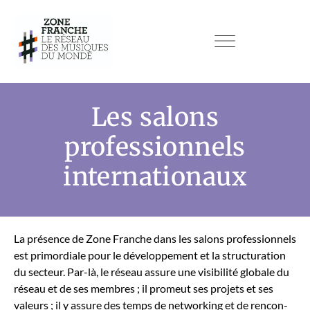
Les salons
professionnels
internationaux
La présence de Zone Franche dans les salons pro­fes­sion­nels
est pri­mor­diale pour le développe­ment et la struc­tura­tion
du secteur. Par-là, le réseau assure une vis­i­bil­ité glob­ale du
réseau et de ses mem­bres ; il promeut ses pro­jets et ses
valeurs ; il y assure des temps de net­work­ing et de ren­con­