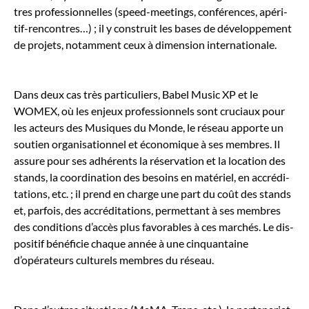
tres pro­fes­sion­nelles (speed-meet­ings, con­férences, apéri­
tif-ren­con­tres…) ; il y con­stru­it les bases de développe­ment
de pro­jets, notam­ment ceux à dimen­sion inter­na­tionale.
Dans deux cas très par­ti­c­uliers, Babel Music XP et le
WOMEX, où les enjeux pro­fes­sion­nels sont cru­ci­aux pour
les acteurs des Musiques du Monde, le réseau apporte un
sou­tien organ­i­sa­tion­nel et économique à ses mem­bres. Il
assure pour ses adhérents la réser­va­tion et la loca­tion des
stands, la coor­di­na­tion des besoins en matériel, en accrédi­
ta­tions, etc. ; il prend en charge une part du coût des stands
et, par­fois, des accrédi­ta­tions, per­me­t­tant à ses mem­bres
des con­di­tions d’ac­cès plus favor­ables à ces marchés. Le dis­
posi­tif béné­fi­cie chaque année à une cinquan­taine
d’opérateurs cul­turels mem­bres du réseau.