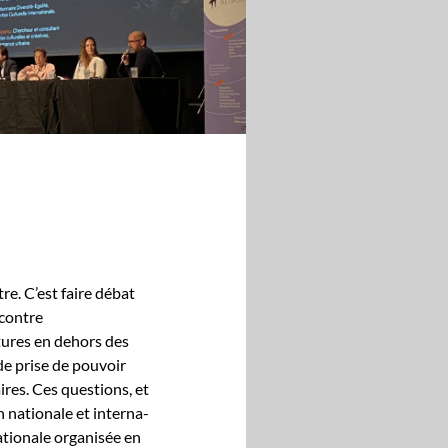
re. C’est faire débat
 con­tre
l­tures en dehors des
de prise de pou­voir
aires. Ces ques­tions, et
n nationale et inter­na­
­tionale organ­isée en