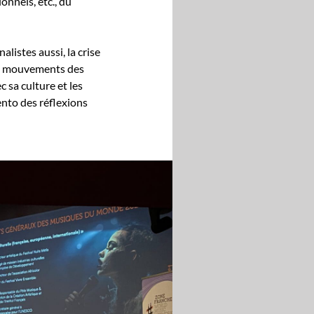
on­nels, etc., du
al­istes aus­si, la crise
es mou­ve­ments des
c sa cul­ture et les
­to des réflex­ions