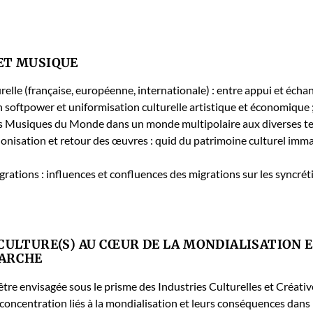
ET MUSIQUE
urelle (française, européenne, inter­na­tionale) : entre appui et écha
soft­pow­er et uni­formi­sa­tion cul­turelle artis­tique et économique 
s Musiques du Monde dans un monde mul­ti­po­laire aux divers­es te
­sa­tion et retour des œuvres : quid du pat­ri­moine cul­turel immat
ations : influ­ences et con­flu­ences des migra­tions sur les syn­cré
 CULTURE(S) AU CŒUR DE LA MONDIALISATION E
MARCHE
être envis­agée sous le prisme des Indus­tries Cul­turelles et Créa­tive
cen­tra­tion liés à la mon­di­al­i­sa­tion et leurs con­séquences dans