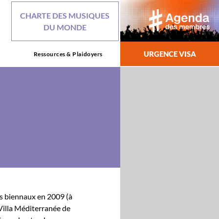
CHARTE DES MUSIQUES
DU MONDE
URGENCE VISA
Ressources & Plaidoyers
us bien­naux en 2009 (à
Vil­la Méditer­ranée de