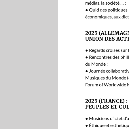
médias, la société,… ;
● Quid des poli­tiques 
économiques, aux dic­
2025 (ALLEMAGN
UNION DES ACT
● Regards croisés sur 
● Ren­con­tres des phi
du Monde ;
● Journée col­lab­o­ra­
Musiques du Monde (ex
Forum of World­wide Mus
2025 (FRANCE) :
PEUPLES ET CU
● Musi­ciens d’ici et d’a
● Éthique et esthétique