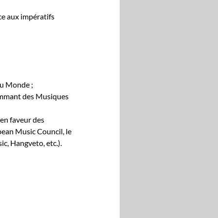
ce aux impérat­ifs
 du Monde ;
ram­mant des Musiques
e en faveur des
ean Music Coun­cil, le
c, Hangve­to, etc.).