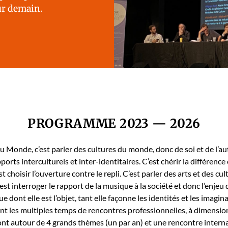
ur demain.
PROGRAMME 2023 — 2026
 Monde, c’est par­ler des cul­tures du monde, donc de soi et de l’aut
orts inter­cul­turels et inter-iden­ti­taires. C’est chérir la dif­férence
t choisir l’ouverture con­tre le repli. C’est par­ler des arts et des cu
st inter­roger le rap­port de la musique à la société et donc l’enjeu 
 dont elle est l’objet, tant elle façonne les iden­tités et les imag­i­n
t les mul­ti­ples temps de ren­con­tres pro­fes­sion­nelles, à dimen­sio
ront autour de 4 grands thèmes (un par an) et une ren­con­tre inter­na