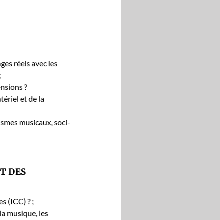
nges réels avec les
;
n­sions ?
ériel et de la
tismes musi­caux, soci­
T DES
s (ICC) ? ;
 la musique, les