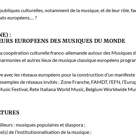
publiques cul­turelles, notam­ment de la musique, et de leur rôle, fa
tats européens,… ?
E) :
EURS EUROPEENS DES MUSIQUES DU MONDE
la coopéra­tion cul­turelle fran­co-alle­mande autour des Musiques
l­har­monies et autres lieux de musique clas­sique européens pro­g
tive avec les réseaux européens pour la con­struc­tion d’un man­i­fest
em­ples de réseaux invités : Zone Franche, FAMDT, l’EFN, l’Europ
ic Fes­ti­val, Rete Ital­iana World Music, Bel­gium World­wide Musi
LTURES
illeurs : musiques pop­u­laires et dias­po­ra ;
(s) de l’institutionnalisation de la musique ;