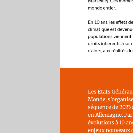
Mar­seille). Ces moments
monde entier.
En 10 ans, les effets de l
cli­ma­tique est dev­en
pop­u­la­tions vien­nent 
droits inhérents à son 
d’alors, aux réal­ités
Les États Généra
Monde, s’organise
séquence de 2023 à
en Alle­magne. Par
évo­lu­tions à 10 a
enjeux nou­veaux 