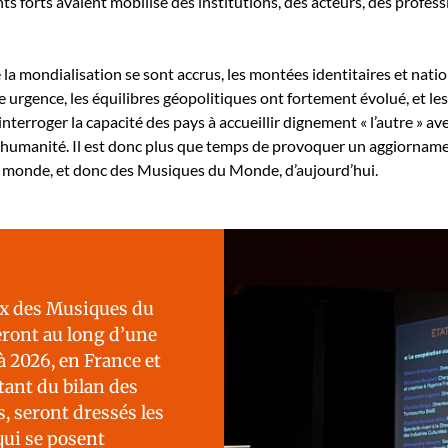
 forts avaient mobil­isé des insti­tu­tions, des acteurs, des pro­fes­si
a mon­di­al­i­sa­tion se sont accrus, les mon­tées iden­ti­taires et nation­
ue urgence, les équili­bres géopoli­tiques ont forte­ment évolué, et l
inter­roger la capac­ité des pays à accueil­lir digne­ment « l’autre » ave
human­ité. Il est donc plus que temps de provo­quer un aggior­na­men
 du monde, et donc des Musiques du Monde, d’aujourd’hui.
ux des Musiques du
ront au long d’une
 2026, en France et
­tant du bilan des
ns, seront dressés les
qui se posent