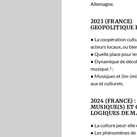
Alle­magne.
2023 (FRANCE)
GEOPOLITIQUE 
● La coopéra­tion cul­t
acteurs locaux, ou bien 
● Quelle place pour le
● Dynamique de décoloni
musique ? ;
● Musiques et (im-)migr
aux et cul­turels.
2024 (FRANCE) :
MUSIQUE(S) ET
LOGIQUES DE 
● La cul­ture peut-elle 
● Les phénomènes de con­