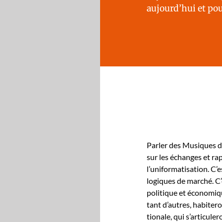
aujourd’hui et po
Par­ler des Musiques du
sur les échanges et rap­p
l’uniformatisation. C’es
logiques de marché. C’e
poli­tique et économique
tant d’autres, habiteron
tionale, qui s’articule