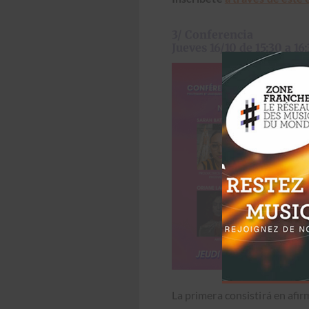
3/ Conferencia
Jueves 16/10 de 15:30 a 
La primera con­si­s­tirá en afir­