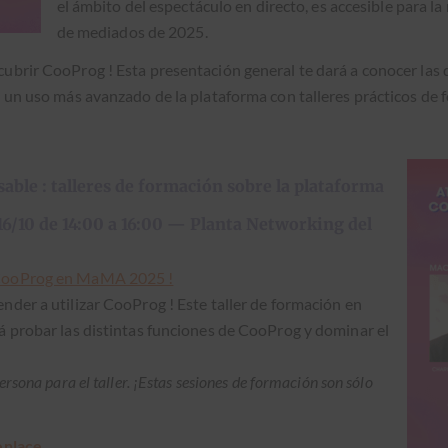
el ámbito del espec­tácu­lo en direc­to, es acce­si­ble para 
de medi­a­dos de 2025.
ubrir CooProg ! Esta pre­sentación gen­er­al te dará a cono­cer las di
 un uso más avan­za­do de la platafor­ma con talleres prác­ti­cos de f
able : talleres de formación sobre la plataforma
 16/10 de 14:00 a 16:00 — Planta Networking del
 CooProg en MaMA 2025 !
n­der a uti­lizar CooProg ! Este taller de for­ma­ción en
rá pro­bar las dis­tin­tas fun­ciones de CooProg y dom­i­nar el
er­sona para el taller. ¡Estas sesiones de for­ma­ción son sólo
enlace