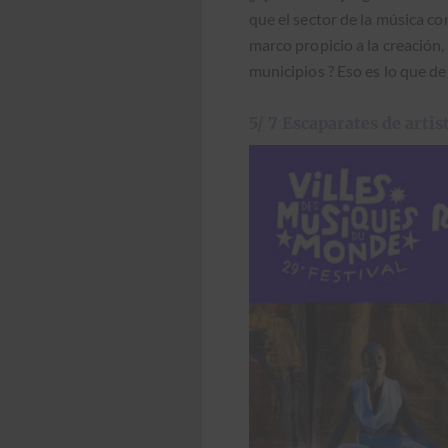
que el sec­tor de la músi­ca co
mar­co prop­i­cio a la creación, 
munici­p­ios ? Eso es lo que d
5/ 7 Escaparates de arti