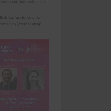
la músi­ca con­tem­poránea des­
s­tin­tas fun­ciones de la
or­ma­ción (ver más aba­jo).