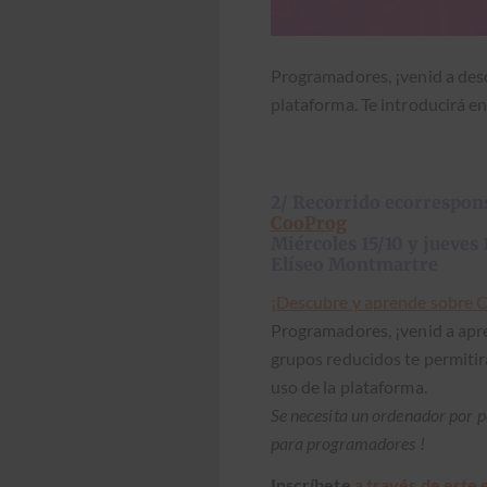
Pro­gra­madores, ¡venid a des­c
platafor­ma. Te intro­ducirá en
2/ Recorrido ecorrespons
CooProg
Miércoles 15/10 y jueves
Elíseo Montmartre
¡Des­cubre y aprende sobre
Pro­gra­madores, ¡venid a apre
gru­pos reduci­dos te per­mi­ti
uso de la platafor­ma.
Se nece­si­ta un orde­nador por p
para pro­gra­madores !
Inscrí­bete
a través de este 