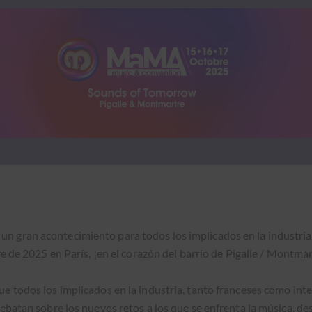
, un gran acon­tec­imien­to para todos los impli­ca­dos en la indus­tria
e de 2025 en París, ¡en el corazón del bar­rio de Pigalle / Mont­mar
 todos los impli­ca­dos en la indus­tria, tan­to france­ses como inte
ebatan sobre los nuevos retos a los que se enfrenta la músi­ca, d