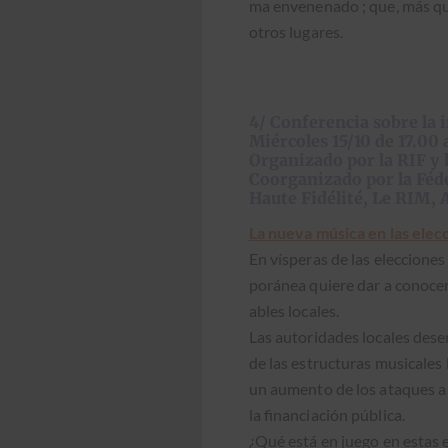
ma enve­ne­na­do ; que, más qu
otros lugares.
4/ Conferencia sobre la 
Miércoles 15/10 de 17.00
Organizado por la RIF y
Coorganizado por
la Fé
Haute Fidélité, Le RIM,
La nue­va músi­ca en las elec­c
En vísperas de las elec­ciones 
poránea quiere dar a cono­cer 
ables locales.
Las autori­dades locales desem
de las estruc­turas musi­cales 
un aumen­to de los ataques a l
la finan­ciación públi­ca.
¿Qué está en juego en estas el