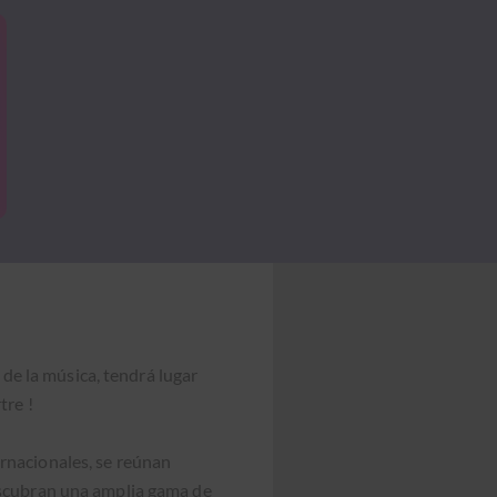
 de la músi­ca, ten­drá lugar
tre !
r­na­cionales, se reú­nan
es­cubran una amplia gama de