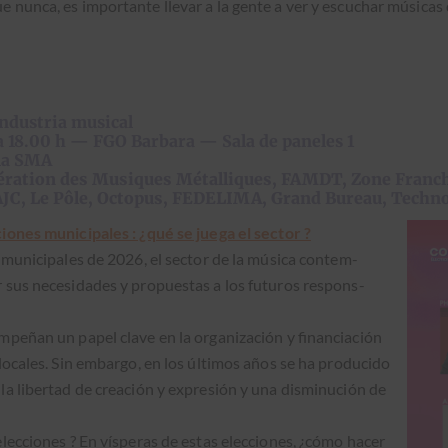
e nun­ca, es impor­tante lle­var a la gente a ver y escuchar músi­cas
industria musical
 a 18.00 h — FGO Barbara — Sala de paneles 1
 la SMA
dération des Musiques Métalliques, FAMDT, Zone Franche
 AJC, Le Pôle, Octopus, FEDELIMA, Grand Bureau, Techn
iones munic­i­pales : ¿qué se jue­ga el sec­tor ?
munic­i­pales de 2026, el sec­tor de la músi­ca con­tem­
sus necesi­dades y prop­ues­tas a los futur­os respon­s­
­peñan un papel clave en la orga­ni­zación y finan­ciación
locales. Sin embar­go, en los últi­mos años se ha pro­duci­do
a lib­er­tad de creación y expre­sión y una dis­min­u­ción de
ec­ciones ? En vísperas de estas elec­ciones, ¿cómo hac­er