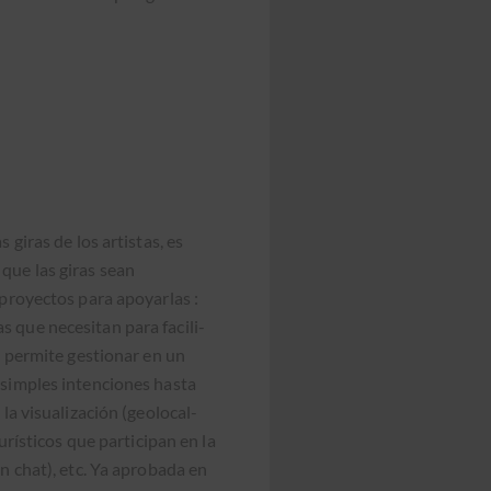
 giras de los artis­tas, es
 que las giras sean
n proyec­tos para apo­yarlas :
s que nece­si­tan para facil­i­
te per­mite ges­tionar en un
sim­ples inten­ciones has­ta
la visu­al­ización (geolo­cal­
ís­ti­cos que par­tic­i­pan en la
un chat), etc. Ya aproba­da en