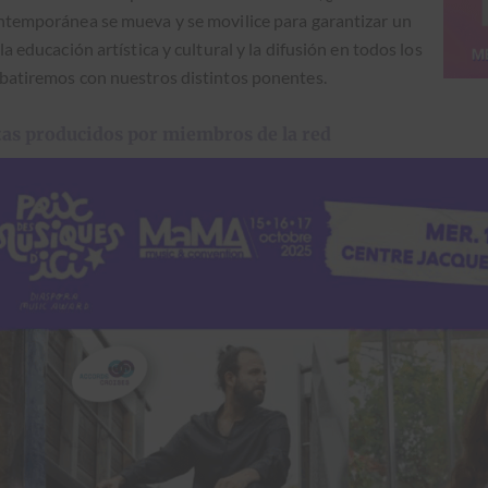
n­tem­poránea se mue­va y se movil­ice para garan­ti­zar un
la edu­cación artís­ti­ca y cul­tur­al y la difusión en todos los
ebatire­mos con nue­stros dis­tin­tos ponentes.
stas producidos por miembros de la red