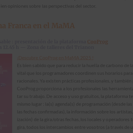
i­en opin­iones sobre las per­spec­ti­vas del sec­tor.
ona Franca en el MaMA
able : presentación de la plataforma
CooProg
a 12.45 h — Zona de talleres del Trianon
¡Des­cubre CooProg en MaMA 2025 !
Es bien sabido que para reducir la huel­la de car­bono de las
vital que los pro­gra­madores coordi­nen sus horar­ios para
racionales. Ya exis­ten prác­ti­cas pro­fe­sion­ales, y tam­bié
CooProg pro­por­ciona a los pro­fe­sion­ales las her­ramien­ta
tar su tra­ba­jo. De acce­so y uso gra­tu­itos, la platafor­ma 
mis­mo lugar : la(s) agenda(s) de pro­gra­mación (des­de las 
las fechas con­fir­madas), la infor­ma­ción sobre los artis­tas, 
ización) de la gira/otras fechas, los locales y oper­adores tur
gira, todos los inter­cam­bios entre vosotros (a través de 