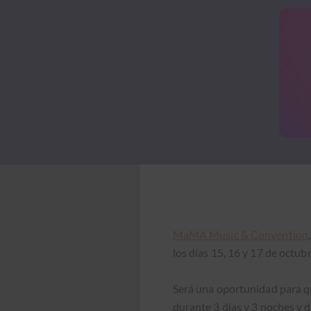
MaMA Music & Con­ven­tion
los días 15, 16 y 17 de octubr
Será una opor­tu­nidad para que
durante 3 días y 3 noches y d