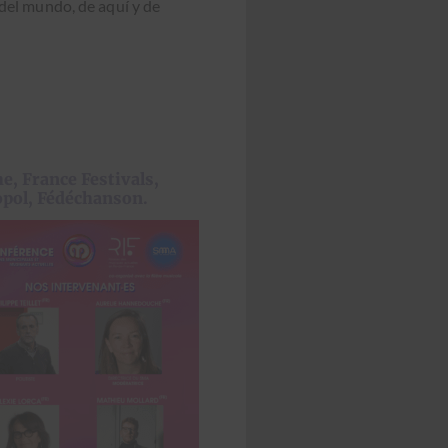
 del mun­do, de aquí y de
, France Festivals,
opol, Fédéchanson.