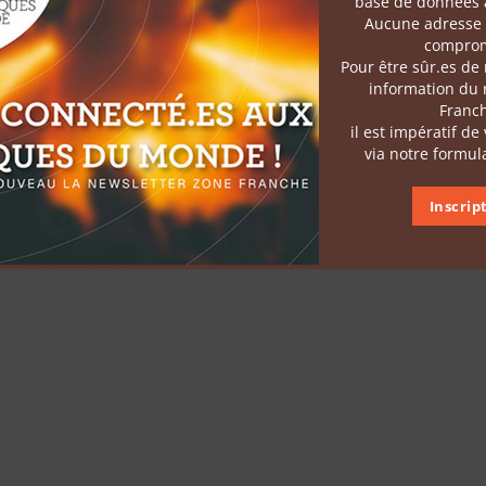
base de données a
Contact
Aucune adresse 
comprom
Pour être sûr.es de
information du
Franc
il est impératif de
via notre formula
Inscrip