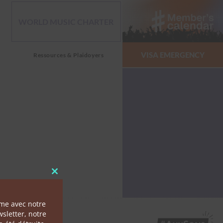
WORLD MUSIC CHARTER
VISA EMERGENCY
Ressources & Plaidoyers
Close this module
ème avec notre
sletter, notre