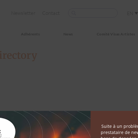
Newsletter
Contact
EN
Adhérents
News
Comité Visas Artistes
rectory
Suite à un probl
prestataire de new