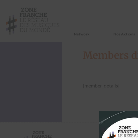
Network
Nos Actions
Members di
[member_details]
Follow us