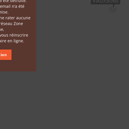
 été détruite.
Terms of use
email n’a été
ise.
 ne rater aucune
 réseau Zone
he,
 vous réinscrire
ire en ligne.
tion