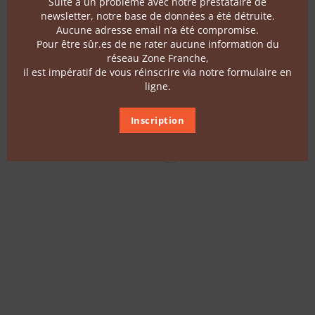
Suite à un problème avec notre prestataire de
Follow us
newsletter, notre base de données a été détruite.
Aucune adresse email n’a été compromise.
Pour être sûr.es de ne rater aucune information du
Contact
réseau Zone Franche,
il est impératif de vous réinscrire via notre formulaire en
ligne.
Terms of use
Inscription