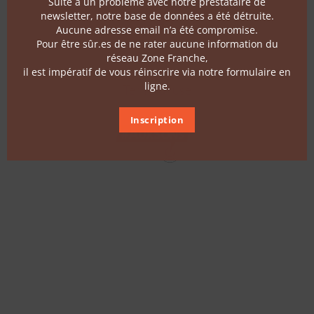
Suite à un problème avec notre prestataire de
Follow us
newsletter, notre base de données a été détruite.
Aucune adresse email n’a été compromise.
Pour être sûr.es de ne rater aucune information du
Contact
réseau Zone Franche,
il est impératif de vous réinscrire via notre formulaire en
ligne.
Terms of use
Inscription