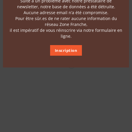
Suite à un problème avec notre prestataire de
Follow us
newsletter, notre base de données a été détruite.
Aucune adresse email n’a été compromise.
Pour être sûr.es de ne rater aucune information du
Contact
réseau Zone Franche,
il est impératif de vous réinscrire via notre formulaire en
ligne.
Terms of use
Inscription