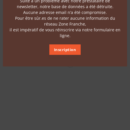
Suite à un problème avec notre prestataire de
Follow us
newsletter, notre base de données a été détruite.
Aucune adresse email n’a été compromise.
Pour être sûr.es de ne rater aucune information du
Contact
réseau Zone Franche,
il est impératif de vous réinscrire via notre formulaire en
ligne.
Terms of use
Inscription