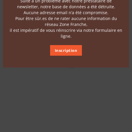
Suite à un problème avec notre prestataire de
Follow us
newsletter, notre base de données a été détruite.
Aucune adresse email n’a été compromise.
Pour être sûr.es de ne rater aucune information du
Contact
réseau Zone Franche,
il est impératif de vous réinscrire via notre formulaire en
ligne.
Terms of use
Inscription