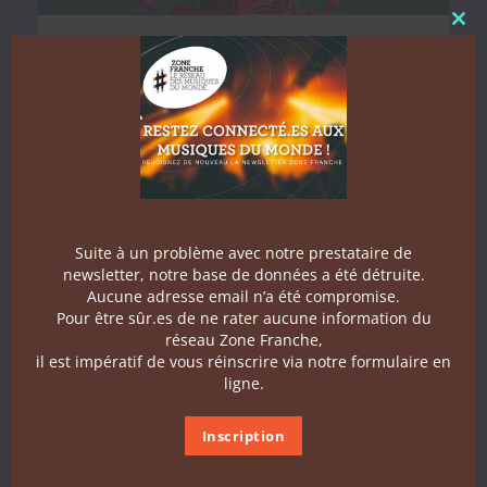
Clo
Womex 2025: Suuntaan kohti Suomea!
16 October 2025
ZONE FRANCHE
Suite à un problème avec notre prestataire de
newsletter, notre base de données a été détruite.
Aucune adresse email n’a été compromise.
Pour être sûr.es de ne rater aucune information du
réseau Zone Franche,
il est impératif de vous réinscrire via notre formulaire en
ligne.
Inscription
Zone Franche at MaMA 2025
16 October 2025