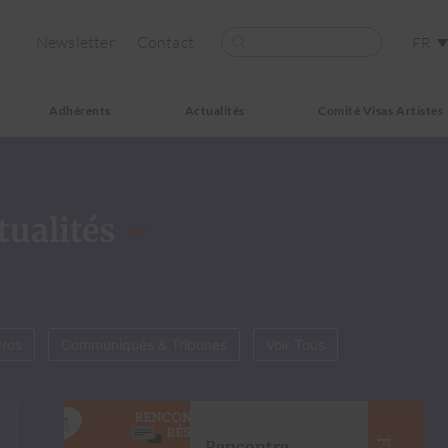
Newsletter
Contact
FR
Adhérents
Actualités
Comité Visas Artistes
tualités
–
Pros
Communiqués & Tribunes
Voir Tous
Rencontre