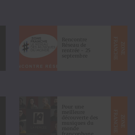
Rencontre
F
E
Z
O
N
E
R
A
N
C
H
S
Réseau de
rentrée - 25
septembre
Pour une
meilleure
F
E
Z
O
N
E
R
A
N
C
H
S
découverte des
musiques du
monde
francophone