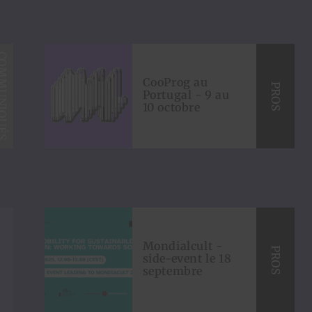
C
O
M
M
U
N
I
Q
U
É
S
T
R
I
B
U
N
E
CooProg au
PROS
Portugal - 9 au
10 octobre
S
Mondialcult -
PROS
side-event le 18
septembre