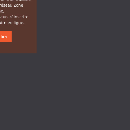
 réseau Zone
he,
 vous réinscrire
ire en ligne.
tion