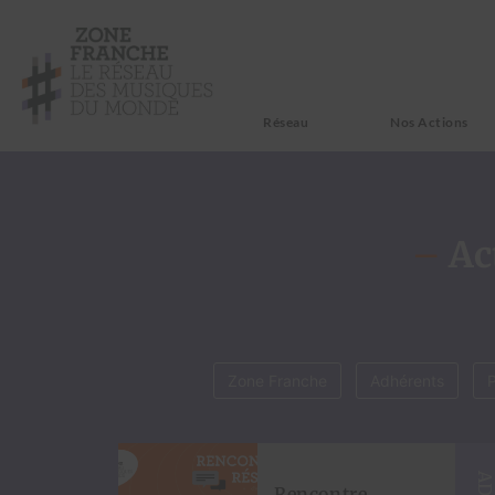
Réseau
Nos Actions
–
Ac
Zone Franche
Adhérents
Rencontre