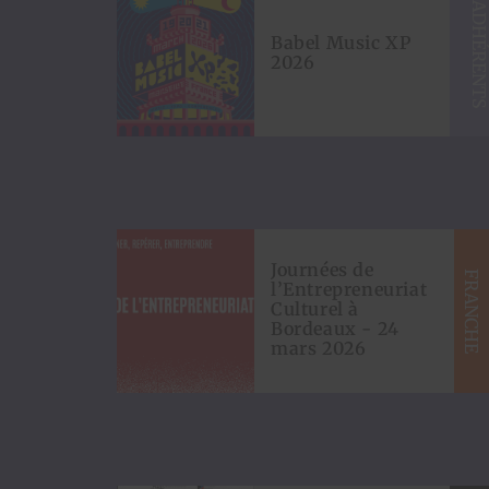
ADHÉRENT
Babel Music XP
2026
Journées de
F
E
l’Entrepreneuriat
Culturel à
Bordeaux - 24
mars 2026