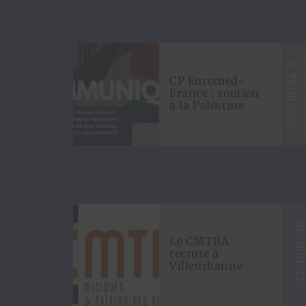
&
S
CP Euromed-
France : soutien
à la Palestine
ADHÉRENT
Le CMTRA
recrute à
Villeurbanne