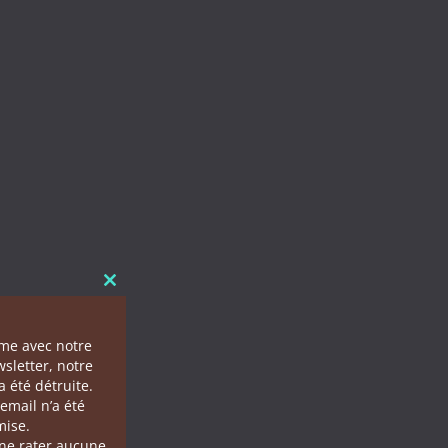
Close this module
ème avec notre
sletter, notre
 été détruite.
email n’a été
ise.
 ne rater aucune