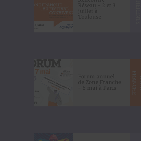
ADHÉRENT
Réseau - 2 et 3
juillet à
Toulouse
F
E
Forum annuel
de Zone Franche
- 6 mai à Paris