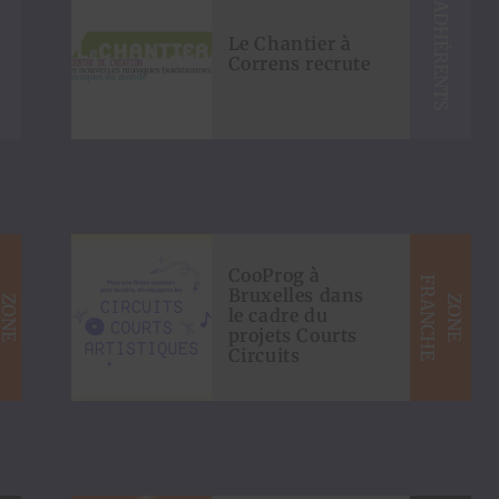
S
ADHÉRENTS
Le Chantier à
Correns recrute
CooProg à
F
E
Bruxelles dans
Z
O
N
E
R
A
N
C
H
Z
O
N
E
R
A
N
C
H
le cadre du
projets Courts
Circuits