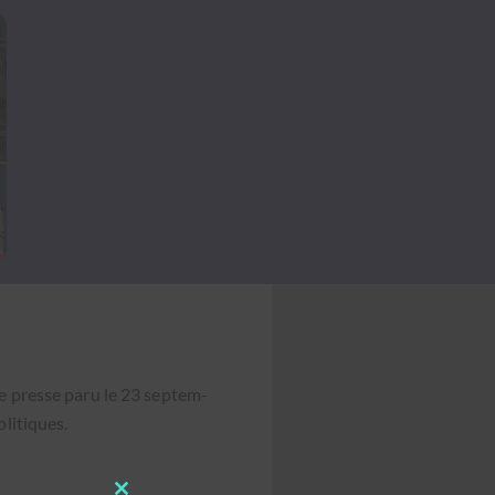
de presse paru le 23 sep­tem­
oli­tiques.