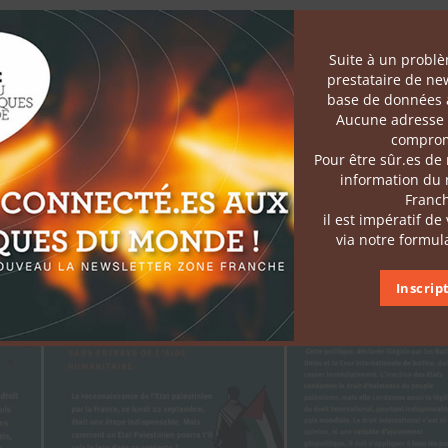
et per­ma­nent.
de l’aide human­i­taire.
Suite à un probl
tant que les vio­la­tions du droit inter­na­tion­al per­durent.
prestataire de new
lu. Le temps des actes est venu.
base de données a
Aucune adresse 
comprom
ques seront comptables de l’anéantissement de 
Pour être sûr.es de
intenant est impératif
information du
Franc
il est impératif de
via notre formula
Inscrip