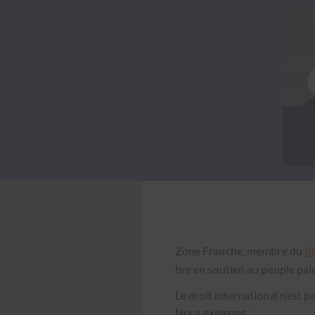
Zone Franche, mem­bre du
R
bre en sou­tien au peu­ple pales­
Le droit inter­na­tion­al n’est 
Nous exi­geons :