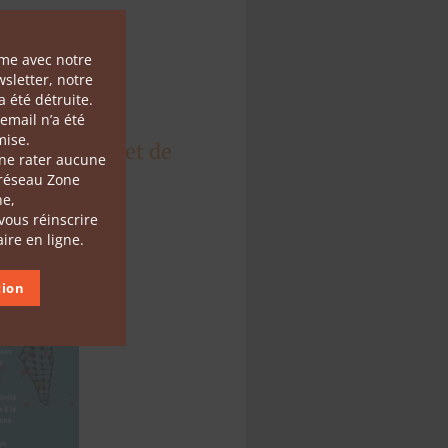
Close this module
ème avec notre
sletter, notre
 été détruite.
email n’a été
ise.
la Palestine et de
 ne rater aucune
 réseau Zone
he,
 vous réinscrire
ire en ligne.
tion