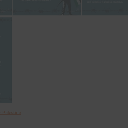
 Pales­tine