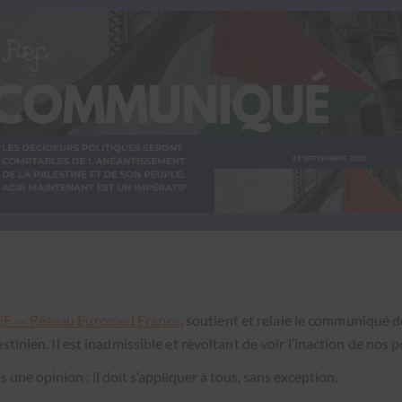
EF — Réseau Euromed France
, sou­tient et relaie le com­mu­niqué 
tinien. Il est inad­mis­si­ble et révoltant de voir l’i­n­ac­tion de nos p
pas une opin­ion : il doit s’appliquer à tous, sans excep­tion.