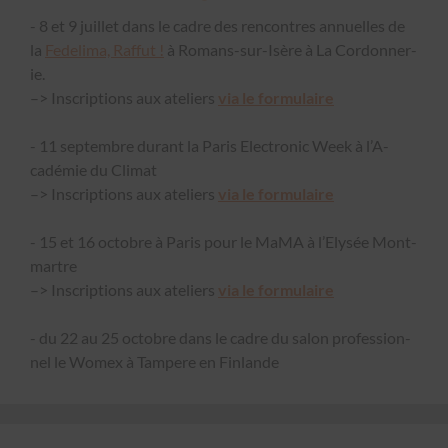
- 8 et 9 juil­let dans le cadre des ren­con­tres annuelles de
la
Fede­li­ma, Raf­fut !
à Romans-sur-Isère à La Cor­don­ner­
ie.
–> Inscrip­tions aux ate­liers
via le for­mu­laire
- 11 sep­tem­bre durant la Paris Elec­tron­ic Week à l’A­
cadémie du Cli­mat
–> Inscrip­tions aux ate­liers
via le for­mu­laire
- 15 et 16 octo­bre à Paris pour le MaMA à l’Elysée Mont­
martre
–> Inscrip­tions aux ate­liers
via le for­mu­laire
- du 22 au 25 octo­bre dans le cadre du salon pro­fes­sion­
nel le Wom­ex à Tam­pere en Fin­lande