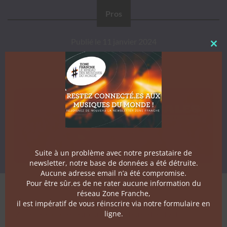
Pros
Publié le
11 janvier 2024
Clo
Suite à un problème avec notre prestataire de
newsletter, notre base de données a été détruite.
Aucune adresse email n’a été compromise.
Pour être sûr.es de ne rater aucune information du
réseau Zone Franche,
Les Escales
, fes­ti­val basé à Saint-Nazaire et mem­bre de
il est impératif de vous réinscrire via notre formulaire en
ligne.
Zone Franche, recrute un.e directeur.trice (F/H).