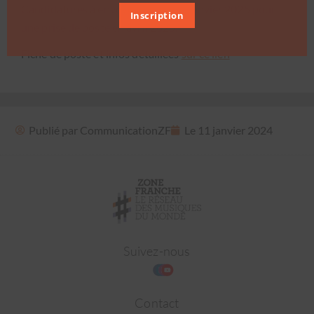
Can­di­da­tures à envoy­er avant le 5 jan­vi­er 2025 pour
Inscription
une prise de poste en avril 2025.
Fiche de poste et infos détail­lées
sur ce lien
Publié par
CommunicationZF
Le
11 janvier 2024
Suivez-nous
Contact