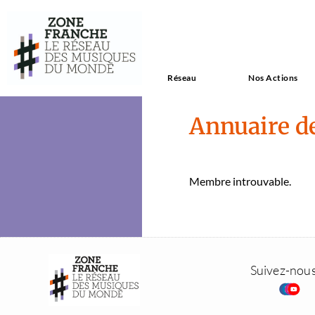
Réseau
Nos Actions
Annuaire d
Mem­bre introu­vable.
Suivez-nou