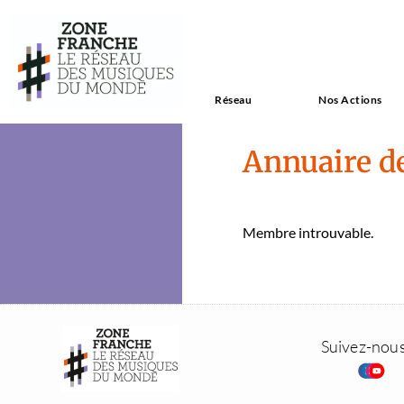
Réseau
Nos Actions
Annuaire d
Mem­bre introu­vable.
Suivez-nou