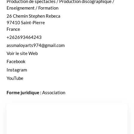
Pro­duc­tion de spec­ta­cles / Pro­duc­tion discographique /
Enseigne­ment / For­ma­tion
26 Chemin Stephen Rebe­ca
97410
Saint-Pierre
France
+262693464243
assmaloyarts974@gmail.com
Voir le site Web
Face­book
Insta­gram
YouTube
Forme juridique :
Asso­ci­a­tion