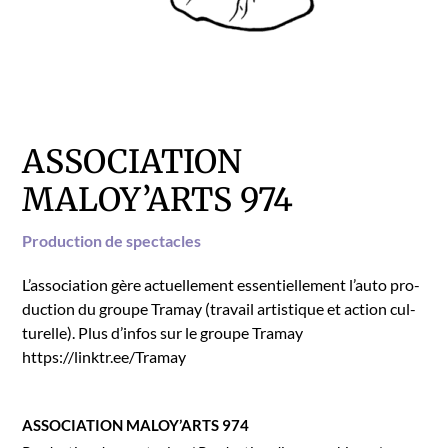
ASSOCIATION
MALOY’ARTS 974
Pro­duc­tion de spec­ta­cles
L’as­so­ci­a­tion gère actuelle­ment essen­tielle­ment l’au­to pro­
duc­tion du groupe Tra­may (tra­vail artis­tique et action cul­
turelle). Plus d’in­fos sur le groupe Tra­may
https://linktr.ee/Tramay
ASSOCIATION MALOY’ARTS 974