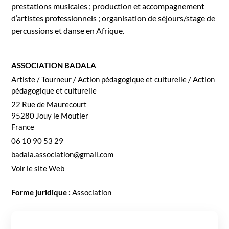
presta­tions musi­cales ; pro­duc­tion et accom­pa­g­ne­ment
d’artistes pro­fes­sion­nels ; organ­i­sa­tion de séjours/stage de
per­cus­sions et danse en Afrique.
ASSOCIATION BADALA
Artiste / Tourneur / Action péd­a­gogique et cul­turelle / Action
péd­a­gogique et cul­turelle
22 Rue de Mau­re­court
95280
Jouy le Mouti­er
France
06 10 90 53 29
badala.association@gmail.com
Voir le site Web
Forme juridique :
Asso­ci­a­tion