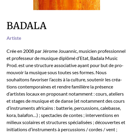
BADALA
Artiste
Crée en 2008 par Jérome Jouan­nic, musi­cien pro­fes­sion­nel
et pro­fesseur de musique diplômé d’E­tat, Badala Music
Prod. est une struc­ture asso­cia­tive ayant pour but de pro­
mou­voir la musique sous toutes ses formes. Nous
souhaitons favoris­er l’accès à la cul­ture, soutenir les créa­
tions con­tem­po­raines et ren­dre famil­ière la présence
d’artistes locaux en pro­posant notam­ment : cours, ate­liers
et stages de musique et de danse (et notam­ment des cours
d’instruments africains : bat­terie, per­cus­sions, cale­basse,
kora, bal­a­fon…) ; spec­ta­cles de con­tes ; inter­ven­tions en
milieux sco­laires et struc­tures spé­cial­isées ; décou­vertes et
ini­ti­a­tions d’instruments à per­cus­sions / cordes / vent ;