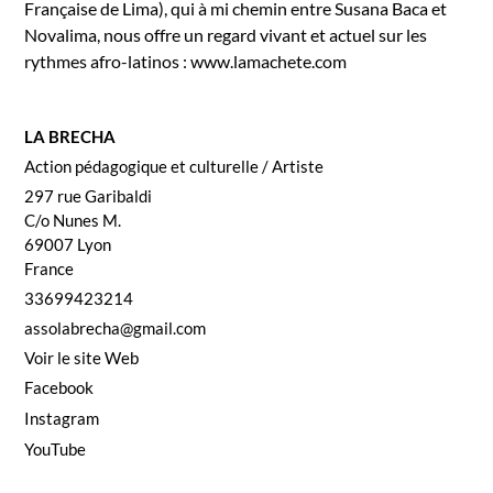
Française de Lima), qui à mi chemin entre Susana Baca et
Noval­i­ma, nous offre un regard vivant et actuel sur les
rythmes afro-lati­nos : www.lamachete.com
LA BRECHA
Action péd­a­gogique et cul­turelle / Artiste
297 rue Garibal­di
C/o Nunes M.
69007
Lyon
France
33699423214
assolabrecha@gmail.com
Voir le site Web
Face­book
Insta­gram
YouTube