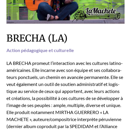
BRECHA (LA)
Action péd­a­gogique et cul­turelle
LA BRECHA promeut l’interaction avec les cul­tures latino-
américaines. Elle incar­ne avec son équipe et ses col­lab­o­ra­
teurs ponctuels, un chemin en avancée per­ma­nente. Elle se
veut également un out­il de sou­tien admin­is­tratif et logis­
tique au ser­vice de ceux qui appor­tent, avec leurs actions
et créations, la pos­si­bilité à ces cul­tures de se développer à
l’image de ses peu­ples : ample, mul­ti­ple, diverse et unique.
Elle pro­duit notam­ment MIRTHA GUERRERO « LA
MACHETE », auteure/compositrice interprète péruvienne
(dernier album copro­duit par la SPEDIDAM et l’Alliance