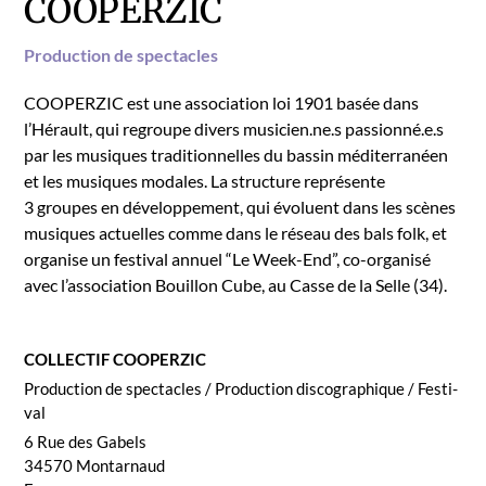
COOPERZIC
Pro­duc­tion de spec­ta­cles
COOPERZIC est une asso­ci­a­tion loi 1901 basée dans
l’Hérault, qui regroupe divers musicien.ne.s passionné.e.s
par les musiques tra­di­tion­nelles du bassin méditer­ranéen
et les musiques modales. La struc­ture représente
3 groupes en développe­ment, qui évolu­ent dans les scènes
musiques actuelles comme dans le réseau des bals folk, et
organ­ise un fes­ti­val annuel “Le Week-End”, co-organ­isé
avec l’association Bouil­lon Cube, au Casse de la Selle (34).
COLLECTIF COOPERZIC
Pro­duc­tion de spec­ta­cles / Pro­duc­tion discographique / Fes­ti­
val
6 Rue des Gabels
34570
Mon­tar­naud