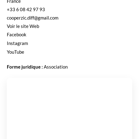
France
+33 6 08 42 97 93
cooperzic.diff@gmail.com
Voir le site Web
Face­book
Insta­gram
YouTube
Forme juridique :
Asso­ci­a­tion