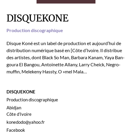
DISQUEKONE
Pro­duc­tion discographique
Disque Koné est un label de pro­duc­tion et aujourd’hui de
dis­tri­b­u­tion numérique basé en [Côte d’Ivoire. Il dis­tribue
des artistes, dont Black So Man, Bar­bara Kanam, Yaya Ban­
goura El Ban­gou, Antoinette Allany, Lar­ry Che­ick, Negro­
muf­fin, Meleke­ny Has­sty, O »mel Mala…
DISQUEKONE
Pro­duc­tion discographique
Abid­jan
Côte d’Ivoire
konedodo@yahoo.fr
Face­book