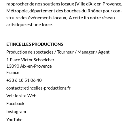
rap­procher de nos sou­tiens locaux (Ville d’Aix en Provence,
Métro­pole, départe­ment des bouch­es du Rhône) pour con­
stru­ire des événe­ments locaux,. A cette fin notre réseau
artis­tique est une force.
ETINCELLES PRODUCTIONS
Pro­duc­tion de spec­ta­cles / Tourneur / Man­ag­er / Agent
1 Place Vic­tor Schoelch­er
13090
Aix-en-Provence
France
+33 6 18 51 06 40
contact@etincelles-productions.fr
Voir le site Web
Face­book
Insta­gram
YouTube