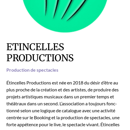
ETINCELLES
PRODUCTIONS
Pro­duc­tion de spec­ta­cles
Étin­celles Pro­duc­tions est née en 2018 du désir d’être au
plus proche de la créa­tion et des artistes, de pro­duire des
pro­jets artis­tiques musi­caux dans un pre­mier temps et
théâ­traux dans un sec­ond. L’as­so­ci­a­tion a tou­jours fonc­
tion­né selon une logique de cat­a­logue avec une activ­ité
cen­trée sur le Book­ing et la pro­duc­tion de spec­ta­cles, une
forte appé­tence pour le live, le spec­ta­cle vivant. Étin­celles