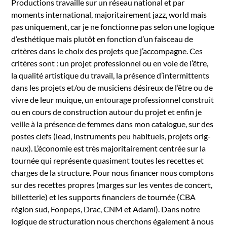
Pro­duc­tions tra­vaille sur un réseau nation­al et par
moments inter­na­tion­al, majori­taire­ment jazz, world mais
pas unique­ment, car je ne fonc­tionne pas selon une logique
d’esthé­tique mais plutôt en fonc­tion d’un fais­ceau de
critères dans le choix des pro­jets que j’ac­com­pa­gne. Ces
critères sont : un pro­jet pro­fes­sion­nel ou en voie de l’être,
la qual­ité artis­tique du tra­vail, la présence d’in­ter­mit­tents
dans les pro­jets et/ou de musi­ciens désireux de l’être ou de
vivre de leur muique, un entourage pro­fes­sion­nel con­stru­it
ou en cours de con­struc­tion autour du pro­jet et enfin je
veille à la présence de femmes dans mon cat­a­logue, sur des
postes clefs (lead, instru­ments peu habituels, pro­jets orig­
naux). L’é­conomie est très majori­taire­ment cen­trée sur la
tournée qui représente qua­si­ment toutes les recettes et
charges de la struc­ture. Pour nous financer nous comp­tons
sur des recettes pro­pres (marges sur les ventes de con­cert,
bil­let­terie) et les sup­ports financiers de tournée (CBA
région sud, Fon­peps, Drac, CNM et Ada­mi). Dans notre
logique de struc­tura­tion nous cher­chons égale­ment à nous