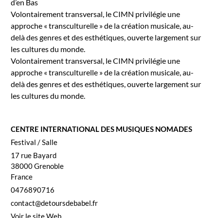
d’en Bas
Volon­taire­ment trans­ver­sal, le CIMN priv­ilégie une
approche « tran­scul­turelle » de la créa­tion musi­cale, au-
delà des gen­res et des esthé­tiques, ouverte large­ment sur
les cul­tures du monde.
Volon­taire­ment trans­ver­sal, le CIMN priv­ilégie une
approche « tran­scul­turelle » de la créa­tion musi­cale, au-
delà des gen­res et des esthé­tiques, ouverte large­ment sur
les cul­tures du monde.
CENTRE INTERNATIONAL DES MUSIQUES NOMADES
Fes­ti­val / Salle
17 rue Bayard
38000
Greno­ble
France
0476890716
contact@detoursdebabel.fr
Voir le site Web