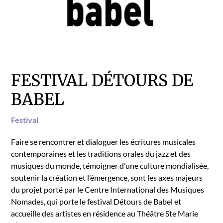
FESTIVAL DÉTOURS DE
BABEL
Fes­ti­val
Faire se ren­con­tr­er et dia­loguer les écri­t­ures musi­cales
con­tem­po­raines et les tra­di­tions orales du jazz et des
musiques du monde, témoign­er d’une cul­ture mon­di­al­isée,
soutenir la créa­tion et l’émergence, sont les axes majeurs
du pro­jet porté par le Cen­tre Inter­na­tion­al des Musiques
Nomades, qui porte le fes­ti­val Détours de Babel et
accueille des artistes en rési­dence au Théâtre Ste Marie