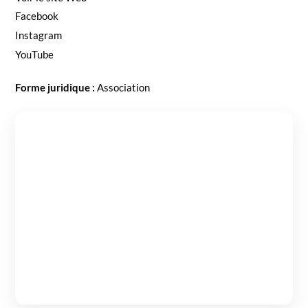
Face­book
Insta­gram
YouTube
Forme juridique :
Asso­ci­a­tion