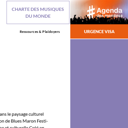
CHARTE DES MUSIQUES
DU MONDE
URGENCE VISA
Ressources & Plaidoyers
ans le paysage cul­turel
tion de Blues Maron Fes­ti­
 et cul­turelle Créé en