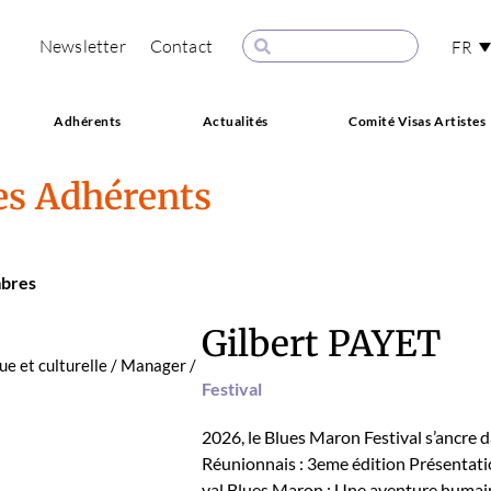
Newsletter
Contact
FR
Adhérents
Actualités
Comité Visas Artistes
es Adhérents
­bres
Gilbert PAYET
ue et cul­turelle / Man­ag­er /
Fes­ti­val
2026, le Blues Maron Fes­ti­val s’ancre d
Réu­nion­nais : 3eme édi­tion Présen­ta­
val Blues Maron : Une aven­ture humaine