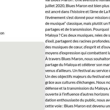
juil­let 2020, Blues Maron est bien plus qu
est ancré dans l’histoire et l’âme de La
l’événe­ment s’est don­né pour mis­sion de
de musique” clas­sique, mais plutôt un fes
partages et de trans­mis­sion. Pourquoi 
ion
Mal­oya ? Ces deux musiques, nées de sou
d’ex­il, parta­gent des racines pro­fonde
des musiques de cœur, d’e­sprit et d’ou­ve
moyens d’expression qui com­bat­tent la 
À tra­vers Blues Maron, nous souhaiton
partage du Mal­oya et célébr­er son mar
venus d’ailleurs. Un fes­ti­val au ser­vice 
Un des objec­tifs majeurs du fes­ti­val e
grâce aux cul­tures d’échanges. Nous n
défense et la trans­mis­sion du Mal­oya,
ouverte à l’influence d’autres hori­zons 
da­tion ent­hou­si­aste du pub­lic, nous 
cette voie : Blues Maron est devenu une