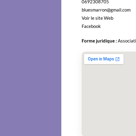
0692308705
bluesmarron@gmail.com
Voir le site Web
Face­book
Forme juridique :
Asso­ci­a­t