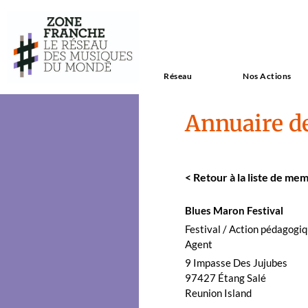
Réseau
Nos Actions
Annuaire d
<
Retour à la liste de mem
Blues Maron Fes­ti­val
Fes­ti­val / Action péd­a­gogiq
Agent
9 Impasse Des Jujubes
97427
Étang Salé
Reunion Island