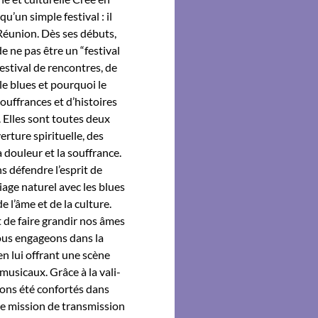
’un sim­ple fes­ti­val : il
 Réu­nion. Dès ses débuts,
 ne pas être un “fes­ti­val
­ti­val de ren­con­tres, de
le blues et pourquoi le
f­frances et d’his­toires
s. Elles sont toutes deux
r­ture spir­ituelle, des
douleur et la souf­france.
s défendre l’esprit de
iage naturel avec les blues
de l’âme et de la cul­ture.
st de faire grandir nos âmes
ous enga­geons dans la
 en lui offrant une scène
musi­caux. Grâce à la val­i­
avons été con­fortés dans
 mis­sion de trans­mis­sion