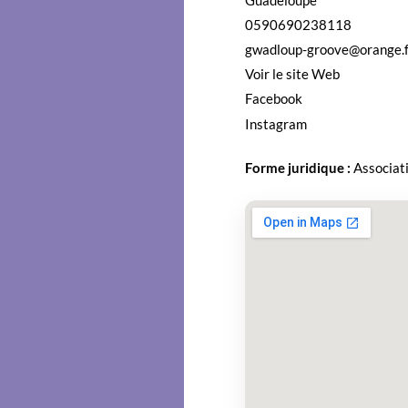
0590690238118
gwadloup-groove@orange.f
Voir le site Web
Face­book
Insta­gram
Forme juridique :
Asso­ci­a­t