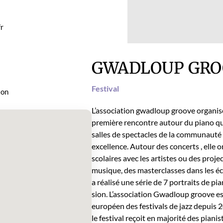
r
GWADLOUP GRO
Fes­ti­val
ion
L’as­so­ci­a­tion gwad­loup groove organ­is
pre­mière ren­con­tre autour du piano q
salles de spec­ta­cles de la com­mu­nauté
excel­lence. Autour des con­certs , elle o
sco­laires avec les artistes ou des pro­jec
musique, des mas­ter­class­es dans les é
a réal­isé une série de 7 por­traits de pia
sion. L’as­so­ci­a­tion Gwad­loup groove
européen des fes­ti­vals de jazz depui
le fes­ti­val reçoit en majorité des piani