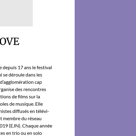
OVE
e depuis 17 ans le fes­ti­val
ui se déroule dans les
 d’ag­gloméra­tion cap
rgan­ise des ren­con­tres
­tions de films sur la
coles de musique. Elle
nistes dif­fusés en télévi­
 est mem­bre du réseau
s 2019 (EJN). Chaque année
stes en trio ou en solo