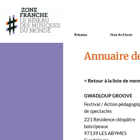
Réseau
Nos Actions
Annuaire d
<
Retour à la liste de mem
GWADLOUP GROOVE
Fes­ti­val / Action péd­a­gogiq
de spec­ta­cles
221 Rési­dence cléopâtre
bois­ri­peaux
97139
LES ABYMES
Guade­loupe