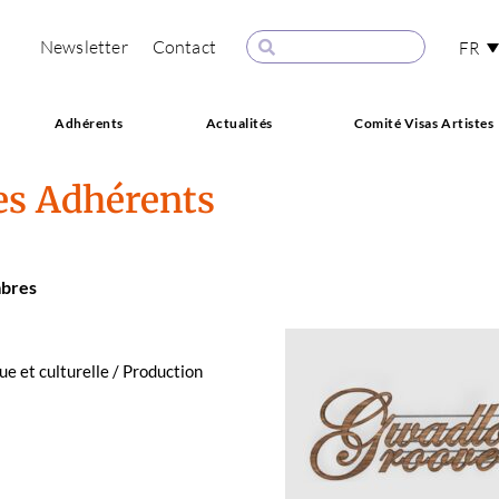
Newsletter
Contact
FR
Adhérents
Actualités
Comité Visas Artistes
es Adhérents
­bres
ue et cul­turelle / Pro­duc­tion