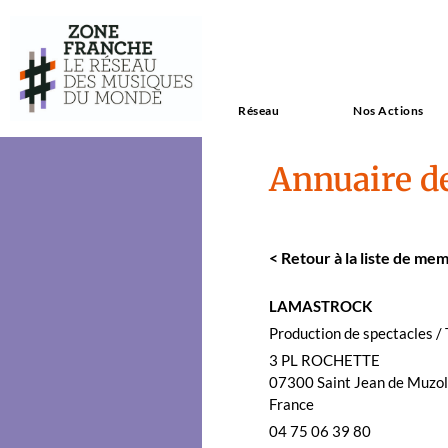
Réseau
Nos Actions
Annuaire d
<
Retour à la liste de mem
LAMASTROCK
Pro­duc­tion de spec­ta­cles 
3 PL ROCHETTE
07300
Saint Jean de Muzol
France
04 75 06 39 80