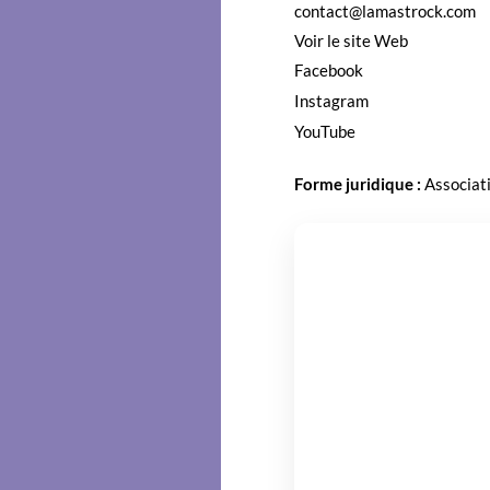
contact@lamastrock.com
Voir le site Web
Face­book
Insta­gram
YouTube
Forme juridique :
Asso­ci­a­t