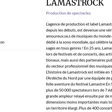
LAMASTROCK
Pro­duc­tion de spec­ta­cles
L’agence de pro­duc­tion et label Lamas­t
depuis les débuts, est dev­enue une véri­t
amoureux.se.s de musiques du monde e
dédié à la sono mon­di­ale, qui célèbre la
ion
sages en tous gen­res ! En 25 ans, Lamas
lors de fes­ti­vals et de con­certs, des ar
tionaux, mais aus­si des parte­naires pub
du secteur pro­fes­sion­nel des musique
L’histoire de Lamas­trock est ini­tiée en
l’Ardèche du Nord par une équipée de p
folle aven­ture du fes­ti­val Lamas­tre En
plus de 50 000 spec­ta­teurs lors de 7 é
grande ampleur relayé ensuite par de n
dimen­sions moins impor­tantes mais tout a
un ter­ri­toire élar­gi. Plus de 400 con­ce