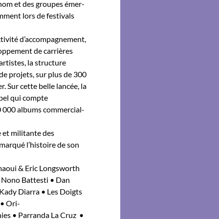
renom et des groupes émer­
ment lors de fes­ti­vals
…
tiv­ité d’accompagnement,
oppe­ment de car­rières
artistes, la struc­ture
e pro­jets, sur plus de 300
r. Sur cette belle lancée, la
abel qui compte
0 000 albums com­mer­cial­
t mil­i­tante des
mar­qué l’histoire de son
h­maoui & Eric Longsworth
e Nono Bat­testi • Dan
 Kady Diar­ra • Les Doigts
• Ori­
ies • Par­ran­da La Cruz •