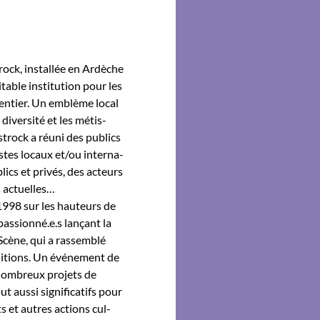
rock, instal­lée en Ardèche
a­ble insti­tu­tion pour les
ntier. Un emblème local
 diver­sité et les métis­
­trock a réu­ni des publics
tistes locaux et/ou inter­na­
lics et privés, des acteurs
s actuelles…
 1998 sur les hau­teurs de
assionné.e.s lançant la
 Scène, qui a rassem­blé
di­tions. Un événe­ment de
om­breux pro­jets de
us­si sig­ni­fi­cat­ifs pour
rts et autres actions cul­