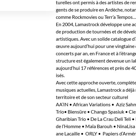
turelles ont per­mis à des artistes de 
gents de se pro­duire en Ardèche, notam­
comme Rock­movies ou Terr’a Tem­pos
En 2004, Lamas­trock développe une ac
de pro­duc­tion de tournées et de dével
artis­tiques. Avec un solide cat­a­logue d’
œuvre aujourd’hui pour une ving­taine d
con­certs par an, en France et à l’étrange
struc­ture est égale­ment dev­enue un l
aujourd’hui 17 références et près de 4
isés.
Avec cette approche ouverte, com­plète e
musiques actuelles, Lamas­trock a déjà 
ter­ri­toire et de son secteur cul­turel
AA’IN • African Vari­a­tions • Aziz Sa
Trio• Bien­süre • Chango Spa­siuk • Ci
Gharib­ian Trio • De La Crau Deli Teli •
de l’Homme • Maïa Barouh • NinaL­isa 
ane Lacaille • ORLY • Papiers d’Ar­mén