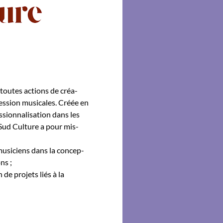
 toutes actions de créa­
pres­sion musi­cales. Créée en
sion­nal­i­sa­tion dans les
 Sud Cul­ture a pour mis­
 musi­ciens dans la con­cep­
ons ;
on de pro­jets liés à la