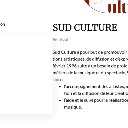
ion
SUD CULTURE
Fes­ti­val
Sud Cul­ture a pour but de pro­mou­voir
tions artis­tiques, de dif­fu­sion et d’ex­
févri­er 1996 suite à un besoin de pro­fes­
métiers de la musique et du spec­ta­cle,
sion :
l’ac­com­pa­g­ne­ment des artistes,
tion et la dif­fu­sion de leur créa­ti
l’aide et le suivi pour la réal­i­sa­ti
musique.