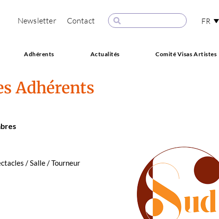
Newsletter
Contact
FR
Adhérents
Actualités
Comité Visas Artistes
es Adhérents
­bres
ec­ta­cles / Salle / Tourneur