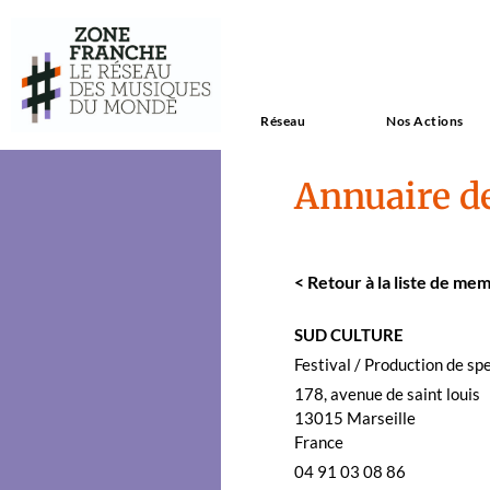
Réseau
Nos Actions
Annuaire d
<
Retour à la liste de mem
SUD CULTURE
Fes­ti­val / Pro­duc­tion de sp
178, avenue de saint louis
13015
Mar­seille
France
04 91 03 08 86