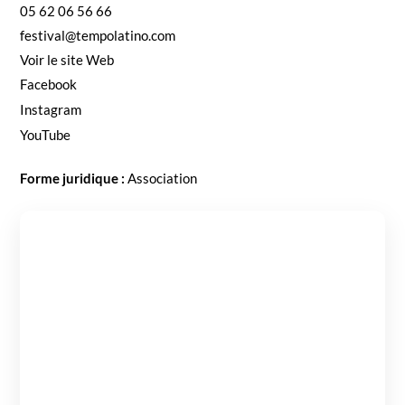
05 62 06 56 66
festival@tempolatino.com
Voir le site Web
Face­book
Insta­gram
YouTube
Forme juridique :
Asso­ci­a­tion