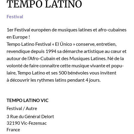
TEMPO LATINO
Fes­ti­val
1er Fes­ti­val européen de musiques latines et afro-cubaines
en Europe !
Tem­po Lati­no Fes­ti­val « El Úni­co » con­serve, entre­tien,
revendique depuis 1994 sa démarche artis­tique au cœur et
autour de l’Afro-Cubain et des Musiques Latines. Né de la
volon­té de faire con­naitre cette musique vivante et pop­u­
laire, Tem­po Lati­no et ses 500 bénév­oles vous invi­tent
à décou­vrir les rythmes latins pen­dant 4 jours.
TEMPO LATINO VIC
Fes­ti­val / Autre
3 Rue du Général Delort
32190
Vic-Fezen­sac
France