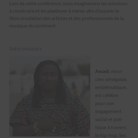
Lors de cette con­férence, nous imag­inerons les solu­tions
à con­stru­ire et les plaidoy­er à men­er afin d’assurer la
libre cir­cu­la­tion des artistes et des pro­fes­sion­nels de la
musique du con­ti­nent.
Intervenants
Awa­di
, musi­
cien séné­galais
emblé­ma­tique,
est célèbre
pour son
engage­ment
social et poli­
tique à tra­vers
le hip-hop. Ses