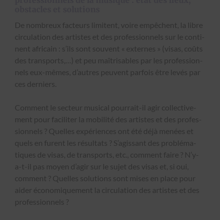
professionnels de la musique : état des lieux,
obstacles et solutions
De nom­breux fac­teurs lim­i­tent, voire empêchent, la libre
cir­cu­la­tion des artistes et des pro­fes­sion­nels sur le con­ti­
nent africain : s’ils sont sou­vent « externes » (visas, coûts
des trans­ports,…) et peu maîtris­ables par les pro­fes­sion­
nels eux-mêmes, d’autres peu­vent par­fois être lev­és par
ces derniers.
Com­ment le secteur musi­cal pour­rait-il agir col­lec­tive­
ment pour faciliter la mobil­ité des artistes et des pro­fes­
sion­nels ? Quelles expéri­ences ont été déjà menées et
quels en furent les résul­tats ? S’agissant des prob­lé­ma­
tiques de visas, de trans­ports, etc., com­ment faire ? N’y-
a-t-il pas moyen d’agir sur le sujet des visas et, si oui,
com­ment ? Quelles solu­tions sont mis­es en place pour
aider économique­ment la cir­cu­la­tion des artistes et des
pro­fes­sion­nels ?