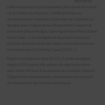
neuri­ale et
créa­tive qui œuvre prin­ci­pale­ment dans le secteur musi­
cal. A tra­vers sa struc­ture, Camille par­ticipe au
dynamisme des Indus­tries Cul­turelles et Créa­tives au
Séné­gal avec l’organisation d’évènements majeurs et
inno­vants (Elec­trAfrique, Open­ing de Black Rock, Dakar
Music Expo…), le man­age­ment de pro­jets musi­caux
à l’instar de Guiss Guiss Bou Bess et l’accueil d’artistes
inter­na­tionaux (Yo-Yo Ma, Casey, GUTS…).
Experte con­sul­tante dans les ICC, Camille enseigne
depuis 2019 auprès des acteurs du spec­ta­cle vivant
dans toute l’Afrique fran­coph­o­ne les mod­ules suiv­ants :
Organ­i­sa­tion d’événements, entre­pre­neuri­at cul­turel,
développe­ment de car­rières artis­tiques.