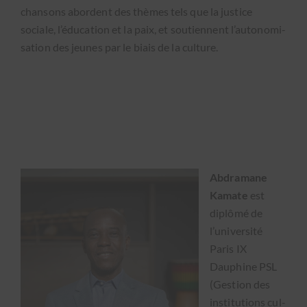
chan­sons abor­dent des thèmes tels que la jus­tice
sociale, l’é­d­u­ca­tion et la paix, et sou­ti­en­nent l’au­tonomi­
sa­tion des jeunes par le biais de la cul­ture.
Abdra­mane
Kamate
est
diplômé de
l’université
Paris IX
Dauphine PSL
(Ges­tion des
insti­tu­tions cul­