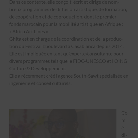
Dans ce con­texte, elle conçoit, écrit et dirige de nom­
breux pro­grammes de dif­fu­sion artis­tique, de for­ma­tion,
de coopéra­tion et de copro­duc­tion, dont le pre­mier
fonds maro­cain pour la mobil­ité artis­tique en Afrique :
« Africa Art Lines ».
Ghi­ta est en charge de la coor­di­na­tion et de la pro­duc­
tion du Fes­ti­val L’boule­vard à Casablan­ca depuis 2014.
Elle est impliquée en tant qu’experte/consultante pour
divers pro­grammes tels que le FIDC-UNESCO et l’OING
Cul­ture & Développe­ment.
Elle a récem­ment créé l’agence South-Sawt spé­cial­isée en
ingénierie et con­seil cul­turels.
Co
m
é­
di­