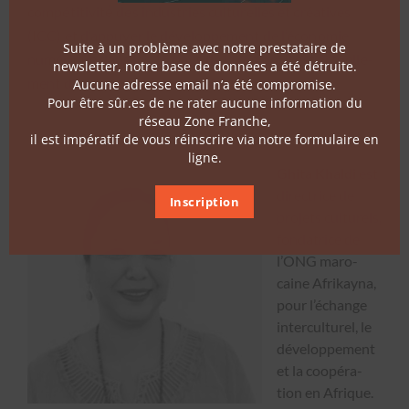
compétitivité́ des indus­tries cul­turelles et créatives
(ICC) et d’ap­puy­er le développement de l’économie
Suite à un problème avec notre prestataire de
numérique dans les 16 pays de la région. Il est actuelle­
newsletter, notre base de données a été détruite.
ment directeur général du MASA à Abid­jan.
Aucune adresse email n’a été compromise.
Pour être sûr.es de ne rater aucune information du
réseau Zone Franche,
il est impératif de vous réinscrire via notre formulaire en
ligne.
Ghi­ta Khal­di
est
direc­trice de
Inscription
pro­jets cul­turels,
fon­da­trice de
l’ONG maro­
caine Afrikay­na,
pour l’échange
inter­cul­turel, le
développe­ment
et la coopéra­
tion en Afrique.