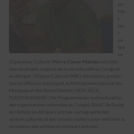
en-
Me
t­
teu
r
en
Scè
ne
/Opérateur Cul­turel,
Pierre Claver Mabi­ala
est ini­ti­a­
teur de pro­jets majeurs de la vie cul­turelle au Con­go et
en Afrique : l’Espace Cul­turel YARO (for­ma­tion, pro­duc­
tion et dif­fu­sion artis­tique), le Fes­ti­val Inter­na­tion­al des
Musiques et des Arts N’SANGU NDJI-NDJI,
TUDUMUKAANU (1er Pro­gramme sur la struc­tura­tion
des organ­i­sa­tions cul­turelles au Con­go), RAAC (la Route
de l’Artiste en Afrique Cen­trale ‑car­togra­phie des
acteurs cul­turels et des cir­cuits routiers pour ren­forcer la
cir­cu­la­tion des artistes en Afrique Cen­trale).