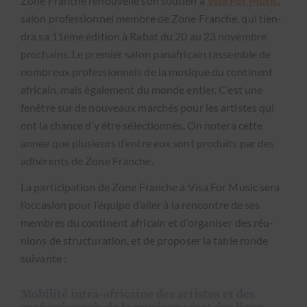
Zone Franche renou­velle son sou­tien à
Visa For Music
,
salon pro­fes­sion­nel mem­bre de Zone Franche, qui tien­
dra sa 11ème édi­tion à Rabat du 20 au 23 novem­bre
prochains. Le pre­mier salon panafricain rassem­ble de
nom­breux pro­fes­sion­nels de la musique du con­ti­nent
africain, mais égale­ment du monde entier. C’est une
fenêtre sur de nou­veaux marchés pour les artistes qui
ont la chance d’y être sélec­tion­nés. On notera cette
année que plusieurs d’en­tre eux sont pro­duits par des
adhérents de Zone Franche.
La par­tic­i­pa­tion de Zone Franche à Visa For Music sera
l’oc­ca­sion pour l’équipe d’aller à la ren­con­tre de ses
mem­bres du con­ti­nent africain et d’or­gan­is­er des réu­
nions de struc­tura­tion, et de pro­pos­er la table ronde
suiv­ante :
Mobilité intra-africaine des artistes et des