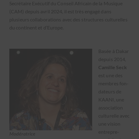
Secré­taire Exé­cu­tif du Con­seil Africain de la Musique
(CAM) depuis avril 2024, il est très engagé dans
plusieurs col­lab­o­ra­tions avec des struc­tures cul­turelles
du con­ti­nent et d’Europe.
Basée à Dakar
depuis 2014,
Camille Seck
est une des
mem­bres fon­
da­teurs de
KAANI, une
asso­ci­a­tion
cul­turelle avec
une vision
entre­pre­
Mod­éra­trice