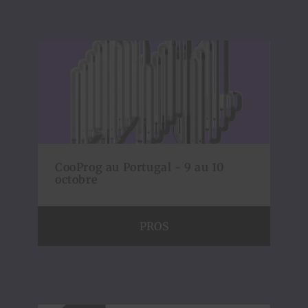
CooProg au Portugal - 9 au 10
octobre
PROS