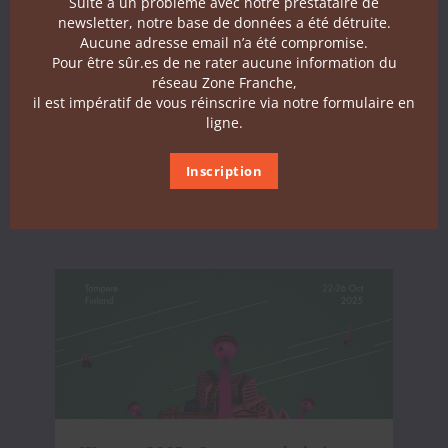
Suite à un problème avec notre prestataire de
newsletter, notre base de données a été détruite.
Aucune adresse email n’a été compromise.
Pour être sûr.es de ne rater aucune information du
Zone Franche à Visa For Music -
réseau Zone Franche,
19 au 22/11 à Rabat (Maroc)
il est impératif de vous réinscrire via notre formulaire en
ligne.
PROS
Inscription